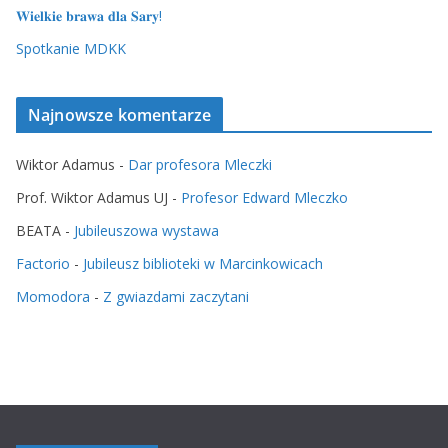
𝐖𝐢𝐞𝐥𝐤𝐢𝐞 𝐛𝐫𝐚𝐰𝐚 𝐝𝐥𝐚 𝐒𝐚𝐫𝐲!
Spotkanie MDKK
Najnowsze komentarze
Wiktor Adamus
-
Dar profesora Mleczki
Prof. Wiktor Adamus UJ
-
Profesor Edward Mleczko
BEATA
-
Jubileuszowa wystawa
Factorio
-
Jubileusz biblioteki w Marcinkowicach
Momodora
-
Z gwiazdami zaczytani