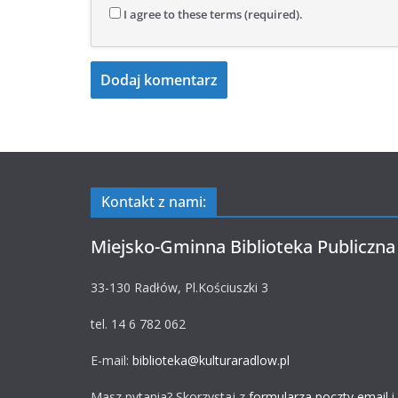
I agree to these terms (required).
Kontakt z nami:
Miejsko-Gminna Biblioteka Publiczna
33-130 Radłów, Pl.Kościuszki 3
tel. 14 6 782 062
E-mail:
biblioteka@kulturaradlow.pl
Masz pytania? Skorzystaj z
formularza poczty email
i