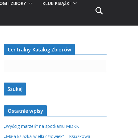
OGI I ZBIORY
KLUB KSIĄŻKI
Centralny Katalog Zbiorów
Ostatnie wpisy
„Wyścig marzeń” na spotkaniu MDKK
„Mała książka-wielki człowiek” – Książkowa