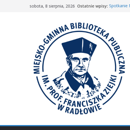
Przejdź
Ostatnie wpisy:
Spotkanie
sobota, 8 sierpnia, 2026
do
„Wyścig m
„Mała ksią
treści
Spotkanie 
𝐖𝐢𝐞𝐥𝐤𝐢𝐞 𝐛𝐫