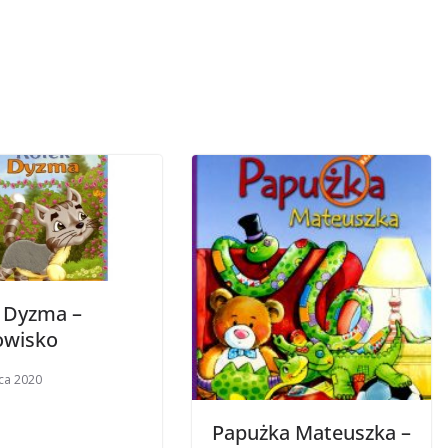
 Dyzma –
owisko
ca 2020
Papużka Mateuszka –