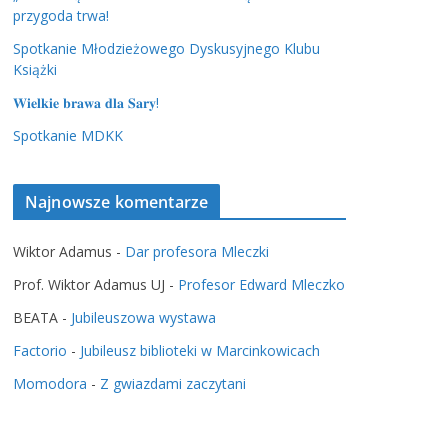
przygoda trwa!
Spotkanie Młodzieżowego Dyskusyjnego Klubu
Książki
𝐖𝐢𝐞𝐥𝐤𝐢𝐞 𝐛𝐫𝐚𝐰𝐚 𝐝𝐥𝐚 𝐒𝐚𝐫𝐲!
Spotkanie MDKK
Najnowsze komentarze
Wiktor Adamus
-
Dar profesora Mleczki
Prof. Wiktor Adamus UJ
-
Profesor Edward Mleczko
BEATA
-
Jubileuszowa wystawa
Factorio
-
Jubileusz biblioteki w Marcinkowicach
Momodora
-
Z gwiazdami zaczytani