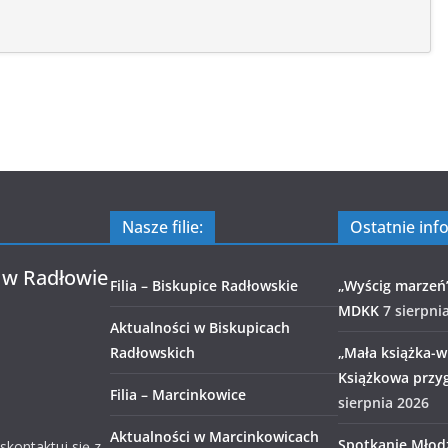
Nasze filie:
Ostatnie inf
 w Radłowie
Filia – Biskupice Radłowskie
„Wyścig marzeń
MDKK
7 sierpni
Aktualności w Biskupicach
Radłowskich
„Mała książka-wi
Książkowa przy
Filia – Marcinkowice
sierpnia 2026
Aktualności w Marcinkowicach
Spotkanie Młod
 skontaktuj się z