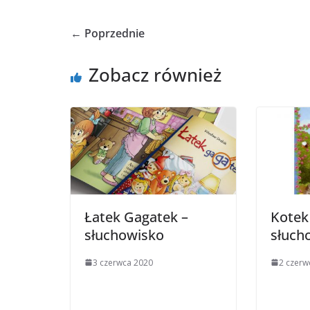
← Poprzednie
Zobacz również
Łatek Gagatek –
Kotek
słuchowisko
słuch
3 czerwca 2020
2 czerw