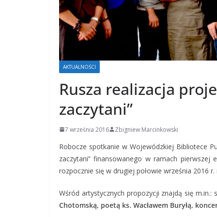
AKTUALNOŚCI
Rusza realizacja proj
zaczytani”
7 września 2016
Zbigniew Marcinkowski
Robocze spotkanie w Wojewódzkiej Bibliotece Pub
zaczytani” finansowanego w ramach pierwszej ed
rozpocznie się w drugiej połowie września 2016 r.
Wśród artystycznych propozycji znajdą się m.in.:
Chotomską, poetą ks. Wacławem Buryłą, koncer