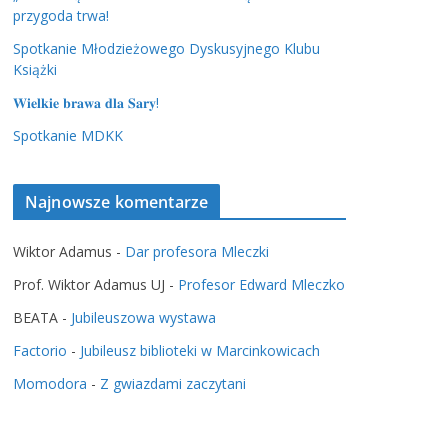
przygoda trwa!
Spotkanie Młodzieżowego Dyskusyjnego Klubu
Książki
𝐖𝐢𝐞𝐥𝐤𝐢𝐞 𝐛𝐫𝐚𝐰𝐚 𝐝𝐥𝐚 𝐒𝐚𝐫𝐲!
Spotkanie MDKK
Najnowsze komentarze
Wiktor Adamus
-
Dar profesora Mleczki
Prof. Wiktor Adamus UJ
-
Profesor Edward Mleczko
BEATA
-
Jubileuszowa wystawa
Factorio
-
Jubileusz biblioteki w Marcinkowicach
Momodora
-
Z gwiazdami zaczytani