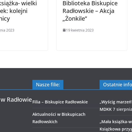
siążka- wielki
Biblioteka Biskupice
ek: kolejni
Radłowskie – Akcja
nicy
„Żonkile”
tnia 2023
19 kwietnia 2023
Nasze filie:
Ostatnie inf
 w Radłowie
Filia – Biskupice Radłowskie
„Wyścig marzeń
MDKK
7 sierpni
Aktualności w Biskupicach
Radłowskich
„Mała książka-wi
Książkowa przy