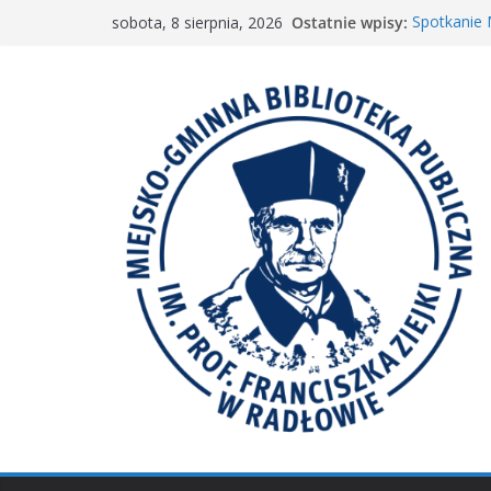
Przejdź
Ostatnie wpisy:
Spotkanie
sobota, 8 sierpnia, 2026
do
„Wyścig m
„Mała ksią
treści
Spotkanie 
𝐖𝐢𝐞𝐥𝐤𝐢𝐞 𝐛𝐫