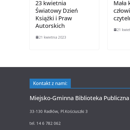
23 kwietnia
Mała k
Światowy Dzień
człowi
Książki i Praw
czytel
Autorskich
21 kwie
21 kwietnia 2023
Kontakt z nami:
Miejsko-Gminna Biblioteka Publiczna
33-130 Radłów, Pl.Kościuszki 3
tel. 14 6 782 062