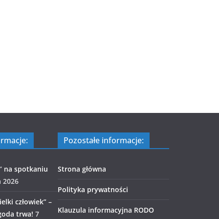
ormacje:
Pozostałe informacje:
” na spotkaniu
Strona główna
a 2026
Polityka prywatności
elki człowiek” –
Klauzula informacyjna RODO
goda trwa!
7