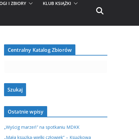
OGI I ZBIORY
KLUB KSIĄŻKI
Centralny Katalog Zbiorów
Ostatnie wpisy
„Wyścig marzeń” na spotkaniu MDKK
„Mała książka-wielki człowiek” – Książkowa