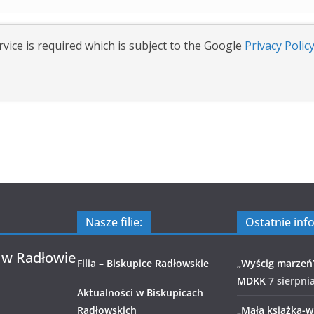
vice is required which is subject to the Google
Privacy Polic
Nasze filie:
Ostatnie inf
 w Radłowie
Filia – Biskupice Radłowskie
„Wyścig marzeń
MDKK
7 sierpni
Aktualności w Biskupicach
Radłowskich
„Mała książka-wi