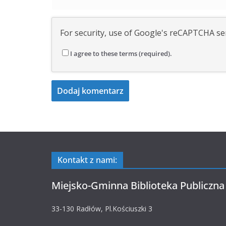
For security, use of Google's reCAPTCHA ser
I agree to these terms (required).
Kontakt z nami:
Miejsko-Gminna Biblioteka Publiczna
33-130 Radłów, Pl.Kościuszki 3