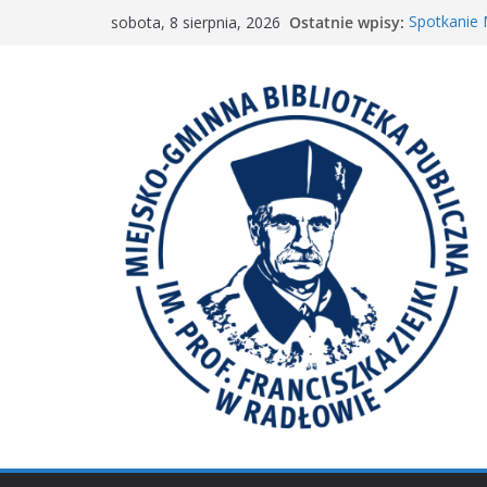
Przejdź
Ostatnie wpisy:
Spotkanie
sobota, 8 sierpnia, 2026
do
„Wyścig m
„Mała ksią
treści
Spotkanie 
𝐖𝐢𝐞𝐥𝐤𝐢𝐞 𝐛𝐫