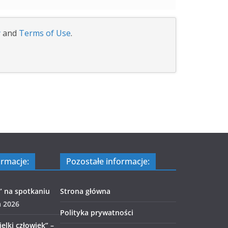
y
and
Terms of Use
.
ormacje:
Pozostałe informacje:
” na spotkaniu
Strona główna
a 2026
Polityka prywatności
elki człowiek” –