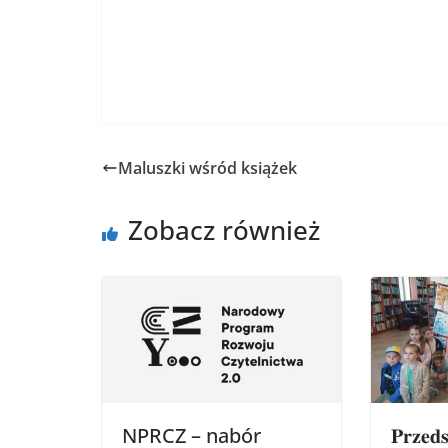
Maluszki wśród książek
Zobacz również
NPRCZ – nabór
𝐏𝐫𝐳𝐞𝐝𝐬