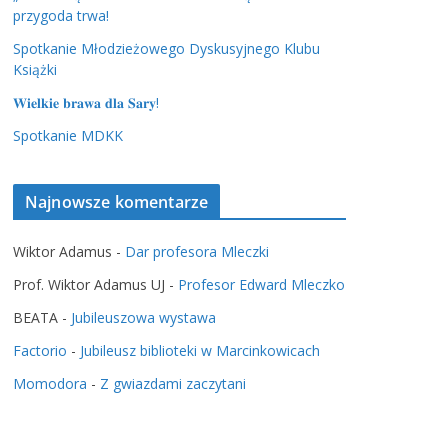
przygoda trwa!
Spotkanie Młodzieżowego Dyskusyjnego Klubu
Książki
𝐖𝐢𝐞𝐥𝐤𝐢𝐞 𝐛𝐫𝐚𝐰𝐚 𝐝𝐥𝐚 𝐒𝐚𝐫𝐲!
Spotkanie MDKK
Najnowsze komentarze
Wiktor Adamus
-
Dar profesora Mleczki
Prof. Wiktor Adamus UJ
-
Profesor Edward Mleczko
BEATA
-
Jubileuszowa wystawa
Factorio
-
Jubileusz biblioteki w Marcinkowicach
Momodora
-
Z gwiazdami zaczytani