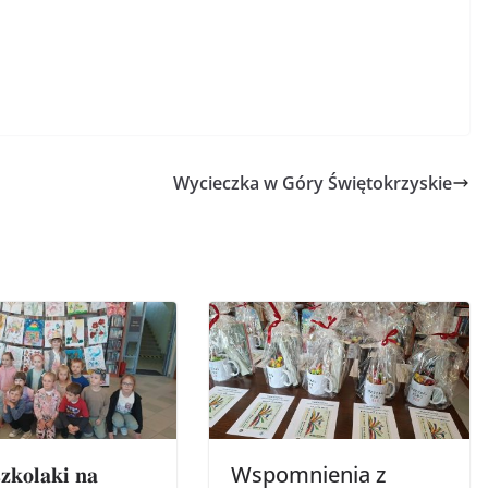
Wycieczka w Góry Świętokrzyskie
𝐳𝐤𝐨𝐥𝐚𝐤𝐢 𝐧𝐚
Wspomnienia z