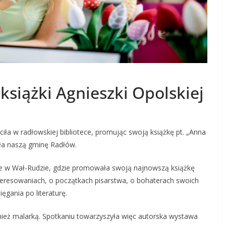
książki Agnieszki Opolskiej
iła w radłowskiej bibliotece, promując swoją książkę pt. „Anna
iła naszą gminę Radłów.
ece w Wał-Rudzie, gdzie promowała swoją najnowszą książkę
eresowaniach, o początkach pisarstwa, o bohaterach swoich
ęgania po literatur
ę.
wnież malarką. Spotkaniu towarzyszyła więc autorska wystawa