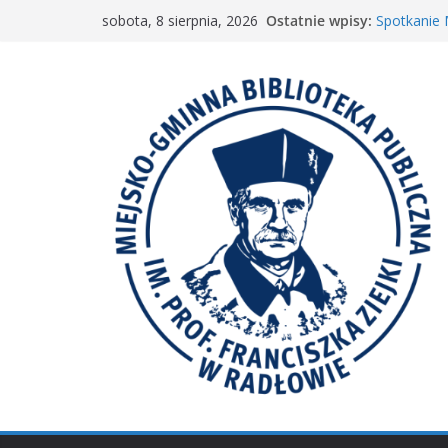
Przejdź
Ostatnie wpisy:
Spotkanie
sobota, 8 sierpnia, 2026
do
„Wyścig m
„Mała ksią
treści
Spotkanie 
𝐖𝐢𝐞𝐥𝐤𝐢𝐞 𝐛𝐫