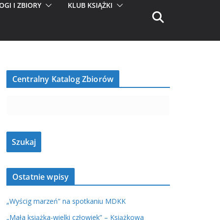
OGI I ZBIORY
KLUB KSIĄŻKI
Centralny Katalog Zbiorów
Ostatnie wpisy
„Wyścig marzeń” na spotkaniu MDKK
„Mała książka-wielki człowiek” – Książkowa