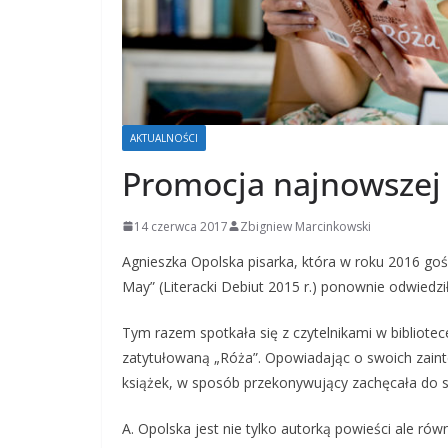
AKTUALNOŚCI
Promocja najnowszej 
14 czerwca 2017
Zbigniew Marcinkowski
Agnieszka Opolska pisarka, która w roku 2016 gośc
May” (Literacki Debiut 2015 r.) ponownie odwiedz
Tym razem spotkała się z czytelnikami w bibliot
zatytułowaną „Róża”. Opowiadając o swoich zaint
książek, w sposób przekonywujący zachęcała do si
A. Opolska jest nie tylko autorką powieści ale ró