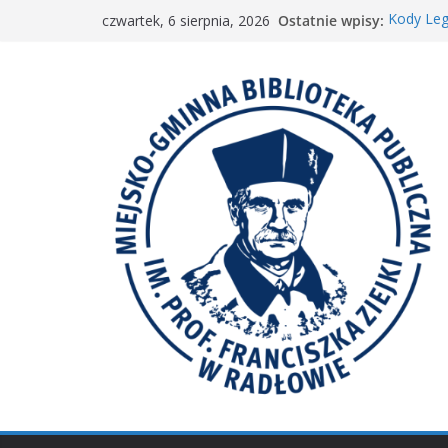
Przejdź
Ostatnie wpisy:
Kody Leg
czwartek, 6 sierpnia, 2026
do
Spotkani
𝐖𝐢𝐞𝐥𝐤𝐢𝐞 𝐛
treści
Spotkan
𝐀𝐤𝐜𝐣𝐚 „𝐌𝐚