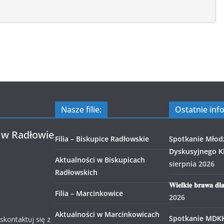
Nasze filie:
Ostatnie inf
 w Radłowie
Filia – Biskupice Radłowskie
Spotkanie Młod
Dyskusyjnego Kl
Aktualności w Biskupicach
sierpnia 2026
Radłowskich
𝐖𝐢𝐞𝐥𝐤𝐢𝐞 𝐛𝐫𝐚𝐰𝐚 𝐝𝐥
Filia – Marcinkowice
2026
Aktualności w Marcinkowicach
Spotkanie MDK
 skontaktuj się z