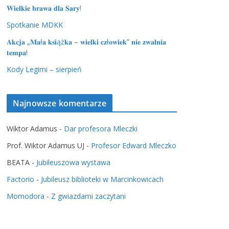
𝐖𝐢𝐞𝐥𝐤𝐢𝐞 𝐛𝐫𝐚𝐰𝐚 𝐝𝐥𝐚 𝐒𝐚𝐫𝐲!
Spotkanie MDKK
𝐀𝐤𝐜𝐣𝐚 „𝐌𝐚ł𝐚 𝐤𝐬𝐢ąż𝐤𝐚 – 𝐰𝐢𝐞𝐥𝐤𝐢 𝐜𝐳ł𝐨𝐰𝐢𝐞𝐤” 𝐧𝐢𝐞 𝐳𝐰𝐚𝐥𝐧𝐢𝐚
𝐭𝐞𝐦𝐩𝐚!
Kody Legimi – sierpień
Najnowsze komentarze
Wiktor Adamus
-
Dar profesora Mleczki
Prof. Wiktor Adamus UJ
-
Profesor Edward Mleczko
BEATA
-
Jubileuszowa wystawa
Factorio
-
Jubileusz biblioteki w Marcinkowicach
Momodora
-
Z gwiazdami zaczytani