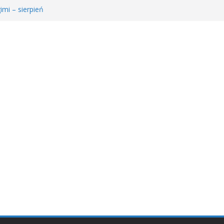
imi – sierpień
e Młodzieżowego Dyskusyjnego Klubu Książki
𝐫𝐚𝐰𝐚 𝐝𝐥𝐚 𝐒𝐚𝐫𝐲!
ie MDKK
ł𝐚 𝐤𝐬𝐢ąż𝐤𝐚 – 𝐰𝐢𝐞𝐥𝐤𝐢 𝐜𝐳ł𝐨𝐰𝐢𝐞𝐤” 𝐧𝐢𝐞 𝐳𝐰𝐚𝐥𝐧𝐢𝐚 𝐭𝐞𝐦𝐩𝐚!