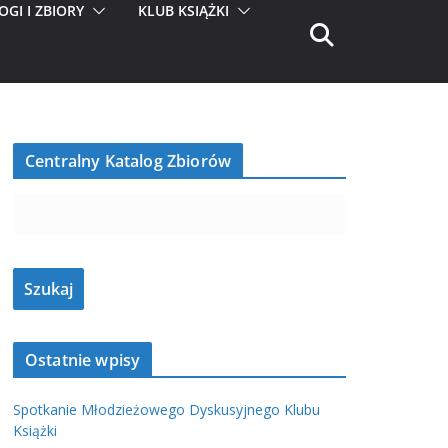
OGI I ZBIORY
KLUB KSIĄŻKI
Centralny Katalog Zbiorów
Ostatnie wpisy
Spotkanie Młodzieżowego Dyskusyjnego Klubu
Książki