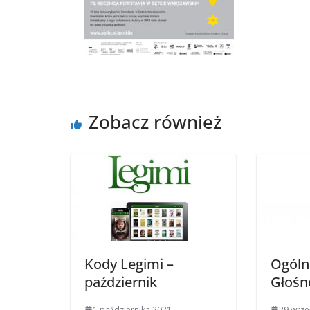
Zobacz również
Kody Legimi –
Ogóln
październik
Głośn
1 października 2021
29 wrze