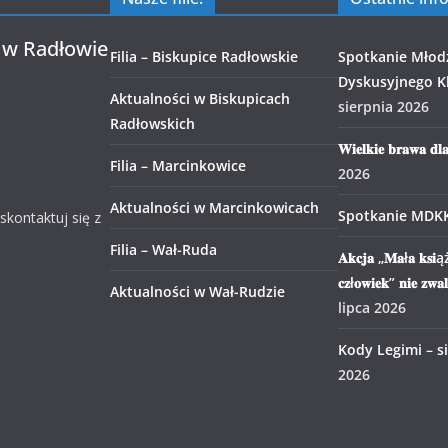
 w Radłowie
Filia – Biskupice Radłowskie
Spotkanie Młod
Dyskusyjnego Kl
Aktualności w Biskupicach
sierpnia 2026
Radłowskich
𝐖𝐢𝐞𝐥𝐤𝐢𝐞 𝐛𝐫𝐚𝐰𝐚 𝐝𝐥
Filia – Marcinkowice
2026
Aktualności w Marcinkowicach
Spotkanie MDK
 skontaktuj się z
Filia – Wał-Ruda
𝐀𝐤𝐜𝐣𝐚 „𝐌𝐚ł𝐚 𝐤𝐬𝐢ąż
𝐜𝐳ł𝐨𝐰𝐢𝐞𝐤” 𝐧𝐢𝐞 𝐳𝐰𝐚
Aktualności w Wał-Rudzie
lipca 2026
Kody Legimi – s
2026