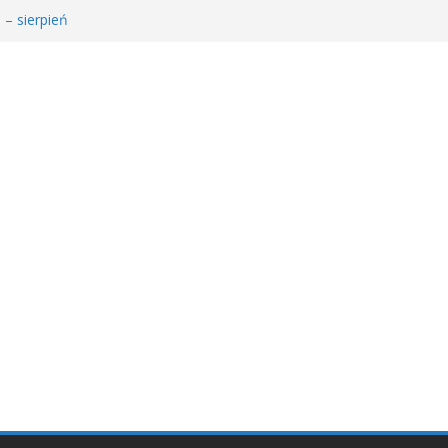
 – sierpień
łodzieżowego Dyskusyjnego Klubu Książki
𝐚 𝐝𝐥𝐚 𝐒𝐚𝐫𝐲!
MDKK
𝐬𝐢ąż𝐤𝐚 – 𝐰𝐢𝐞𝐥𝐤𝐢 𝐜𝐳ł𝐨𝐰𝐢𝐞𝐤” 𝐧𝐢𝐞 𝐳𝐰𝐚𝐥𝐧𝐢𝐚 𝐭𝐞𝐦𝐩𝐚!