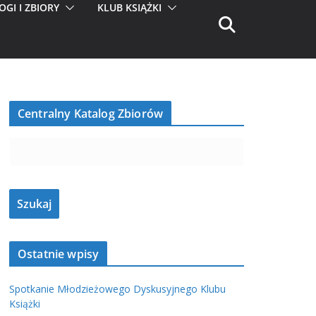
OGI I ZBIORY
KLUB KSIĄŻKI
Centralny Katalog Zbiorów
Ostatnie wpisy
Spotkanie Młodzieżowego Dyskusyjnego Klubu
Książki