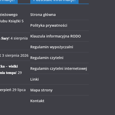
zieżowego
Strona główna
ubu Książki
5
Polityka prywatności
Klauzula informacyjna RODO
 𝐒𝐚𝐫𝐲!
4 sierpnia
Regulamin wypożyczalni
K
3 sierpnia 2026
Regulamin czytelni
𝐤𝐚 – 𝐰𝐢𝐞𝐥𝐤𝐢
Regulamin czytelni internetowej
𝐧𝐢𝐚 𝐭𝐞𝐦𝐩𝐚!
29
Linki
ierpień
29 lipca
Mapa strony
Kontakt