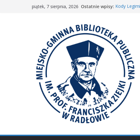
Przejdź
Ostatnie wpisy:
Kody Legimi
piątek, 7 sierpnia, 2026
do
Spotkanie M
𝐖𝐢𝐞𝐥𝐤𝐢𝐞 𝐛𝐫𝐚
treści
Spotkanie 
𝐀𝐤𝐜𝐣𝐚 „𝐌𝐚ł𝐚 