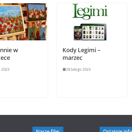
nnie w
Kody Legimi –
tece
marzec
 2023
28 lutego 2023
Nasze filie:
Ostatnie inf