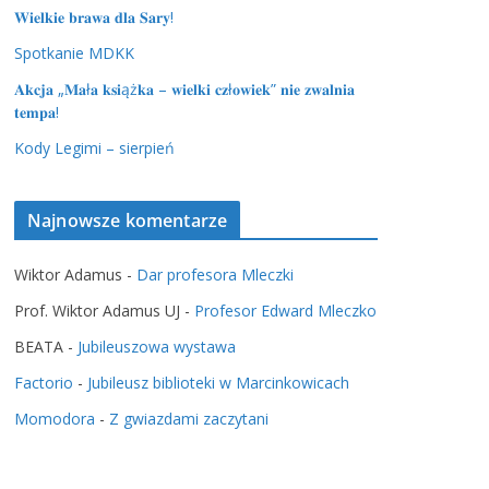
𝐖𝐢𝐞𝐥𝐤𝐢𝐞 𝐛𝐫𝐚𝐰𝐚 𝐝𝐥𝐚 𝐒𝐚𝐫𝐲!
Spotkanie MDKK
𝐀𝐤𝐜𝐣𝐚 „𝐌𝐚ł𝐚 𝐤𝐬𝐢ąż𝐤𝐚 – 𝐰𝐢𝐞𝐥𝐤𝐢 𝐜𝐳ł𝐨𝐰𝐢𝐞𝐤” 𝐧𝐢𝐞 𝐳𝐰𝐚𝐥𝐧𝐢𝐚
𝐭𝐞𝐦𝐩𝐚!
Kody Legimi – sierpień
Najnowsze komentarze
Wiktor Adamus
-
Dar profesora Mleczki
Prof. Wiktor Adamus UJ
-
Profesor Edward Mleczko
BEATA
-
Jubileuszowa wystawa
Factorio
-
Jubileusz biblioteki w Marcinkowicach
Momodora
-
Z gwiazdami zaczytani