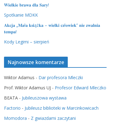
𝐖𝐢𝐞𝐥𝐤𝐢𝐞 𝐛𝐫𝐚𝐰𝐚 𝐝𝐥𝐚 𝐒𝐚𝐫𝐲!
Spotkanie MDKK
𝐀𝐤𝐜𝐣𝐚 „𝐌𝐚ł𝐚 𝐤𝐬𝐢ąż𝐤𝐚 – 𝐰𝐢𝐞𝐥𝐤𝐢 𝐜𝐳ł𝐨𝐰𝐢𝐞𝐤” 𝐧𝐢𝐞 𝐳𝐰𝐚𝐥𝐧𝐢𝐚
𝐭𝐞𝐦𝐩𝐚!
Kody Legimi – sierpień
Najnowsze komentarze
Wiktor Adamus
-
Dar profesora Mleczki
Prof. Wiktor Adamus UJ
-
Profesor Edward Mleczko
BEATA
-
Jubileuszowa wystawa
Factorio
-
Jubileusz biblioteki w Marcinkowicach
Momodora
-
Z gwiazdami zaczytani