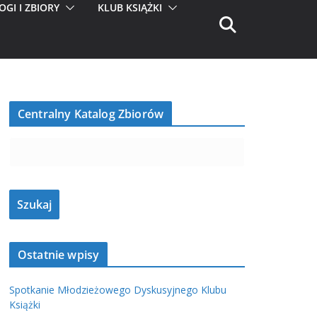
OGI I ZBIORY
KLUB KSIĄŻKI
Centralny Katalog Zbiorów
Ostatnie wpisy
Spotkanie Młodzieżowego Dyskusyjnego Klubu
Książki