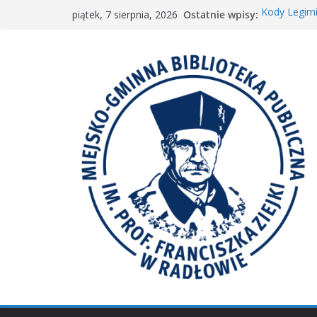
Przejdź
Ostatnie wpisy:
Kody Legimi
piątek, 7 sierpnia, 2026
do
Spotkanie M
𝐖𝐢𝐞𝐥𝐤𝐢𝐞 𝐛𝐫𝐚
treści
Spotkanie 
𝐀𝐤𝐜𝐣𝐚 „𝐌𝐚ł𝐚 