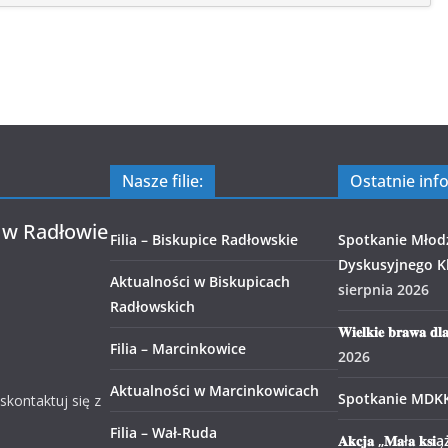
Nasze filie:
Ostatnie inf
 w Radłowie
Filia – Biskupice Radłowskie
Spotkanie Młod
Dyskusyjnego Kl
Aktualności w Biskupicach
sierpnia 2026
Radłowskich
𝐖𝐢𝐞𝐥𝐤𝐢𝐞 𝐛𝐫𝐚𝐰𝐚 𝐝𝐥
Filia – Marcinkowice
2026
Aktualności w Marcinkowicach
Spotkanie MDK
 skontaktuj się z
Filia – Wał-Ruda
𝐀𝐤𝐜𝐣𝐚 „𝐌𝐚ł𝐚 𝐤𝐬𝐢ąż