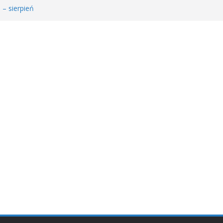
 – sierpień
łodzieżowego Dyskusyjnego Klubu Książki
𝐚 𝐝𝐥𝐚 𝐒𝐚𝐫𝐲!
MDKK
𝐬𝐢ąż𝐤𝐚 – 𝐰𝐢𝐞𝐥𝐤𝐢 𝐜𝐳ł𝐨𝐰𝐢𝐞𝐤” 𝐧𝐢𝐞 𝐳𝐰𝐚𝐥𝐧𝐢𝐚 𝐭𝐞𝐦𝐩𝐚!