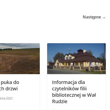
Następne →
ń puka do
Informacja dla
ch drzwi
czytelników filii
bibliotecznej w Wał
śnia 2021
Rudzie