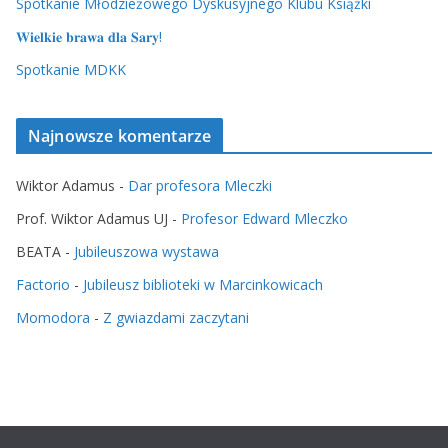
Spotkanie Młodzieżowego Dyskusyjnego Klubu Książki
𝐖𝐢𝐞𝐥𝐤𝐢𝐞 𝐛𝐫𝐚𝐰𝐚 𝐝𝐥𝐚 𝐒𝐚𝐫𝐲!
Spotkanie MDKK
Najnowsze komentarze
Wiktor Adamus
-
Dar profesora Mleczki
Prof. Wiktor Adamus UJ
-
Profesor Edward Mleczko
BEATA
-
Jubileuszowa wystawa
Factorio
-
Jubileusz biblioteki w Marcinkowicach
Momodora
-
Z gwiazdami zaczytani