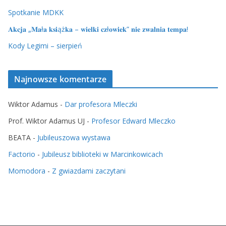
Spotkanie MDKK
𝐀𝐤𝐜𝐣𝐚 „𝐌𝐚ł𝐚 𝐤𝐬𝐢ąż𝐤𝐚 – 𝐰𝐢𝐞𝐥𝐤𝐢 𝐜𝐳ł𝐨𝐰𝐢𝐞𝐤” 𝐧𝐢𝐞 𝐳𝐰𝐚𝐥𝐧𝐢𝐚 𝐭𝐞𝐦𝐩𝐚!
Kody Legimi – sierpień
Najnowsze komentarze
Wiktor Adamus
-
Dar profesora Mleczki
Prof. Wiktor Adamus UJ
-
Profesor Edward Mleczko
BEATA
-
Jubileuszowa wystawa
Factorio
-
Jubileusz biblioteki w Marcinkowicach
Momodora
-
Z gwiazdami zaczytani