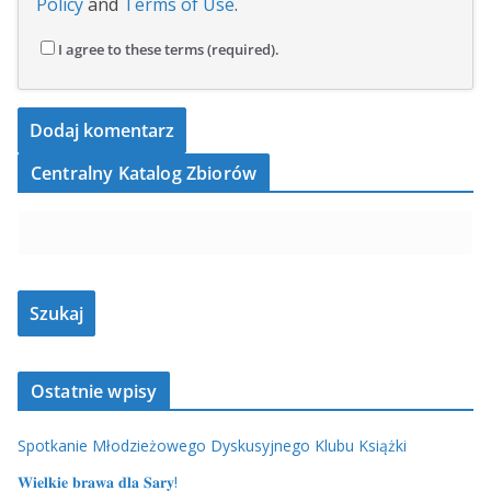
Policy
and
Terms of Use
.
I agree to these terms (required).
Centralny Katalog Zbiorów
Ostatnie wpisy
Spotkanie Młodzieżowego Dyskusyjnego Klubu Książki
𝐖𝐢𝐞𝐥𝐤𝐢𝐞 𝐛𝐫𝐚𝐰𝐚 𝐝𝐥𝐚 𝐒𝐚𝐫𝐲!