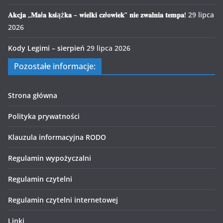
𝐀𝐤𝐜𝐣𝐚 „𝐌𝐚ł𝐚 𝐤𝐬𝐢ąż𝐤𝐚 – 𝐰𝐢𝐞𝐥𝐤𝐢 𝐜𝐳ł𝐨𝐰𝐢𝐞𝐤” 𝐧𝐢𝐞 𝐳𝐰𝐚𝐥𝐧𝐢𝐚 𝐭𝐞𝐦𝐩𝐚!
29 lipca
2026
Kody Legimi – sierpień
29 lipca 2026
Pozostałe informacje:
Strona główna
Polityka prywatności
Klauzula informacyjna RODO
Regulamin wypożyczalni
Regulamin czytelni
Regulamin czytelni internetowej
Linki