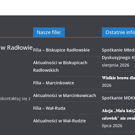
Nasze filie:
Ostatnie inf
 w Radłowie
Filia – Biskupice Radłowskie
Spotkanie Młod
Dyskusyjnego Kl
Aktualności w Biskupicach
sierpnia 2026
Radłowskich
𝐖𝐢𝐞𝐥𝐤𝐢𝐞 𝐛𝐫𝐚𝐰𝐚 𝐝𝐥
Filia – Marcinkowice
2026
Aktualności w Marcinkowicach
Spotkanie MDK
 skontaktuj się z
Filia – Wał-Ruda
𝐀𝐤𝐜𝐣𝐚 „𝐌𝐚ł𝐚 𝐤𝐬𝐢ąż
𝐜𝐳ł𝐨𝐰𝐢𝐞𝐤” 𝐧𝐢𝐞 𝐳𝐰𝐚
Aktualności w Wał-Rudzie
lipca 2026