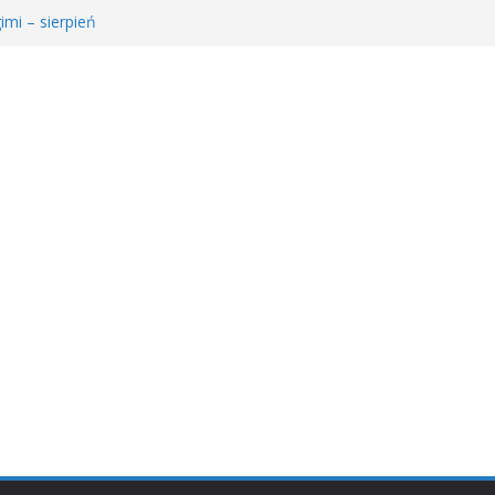
imi – sierpień
e Młodzieżowego Dyskusyjnego Klubu Książki
𝐫𝐚𝐰𝐚 𝐝𝐥𝐚 𝐒𝐚𝐫𝐲!
ie MDKK
ł𝐚 𝐤𝐬𝐢ąż𝐤𝐚 – 𝐰𝐢𝐞𝐥𝐤𝐢 𝐜𝐳ł𝐨𝐰𝐢𝐞𝐤” 𝐧𝐢𝐞 𝐳𝐰𝐚𝐥𝐧𝐢𝐚 𝐭𝐞𝐦𝐩𝐚!