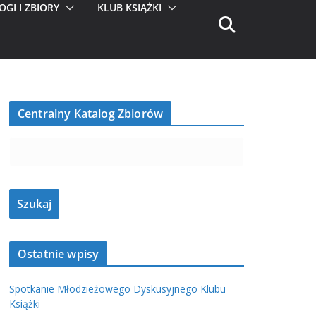
OGI I ZBIORY
KLUB KSIĄŻKI
Centralny Katalog Zbiorów
Ostatnie wpisy
Spotkanie Młodzieżowego Dyskusyjnego Klubu
Książki