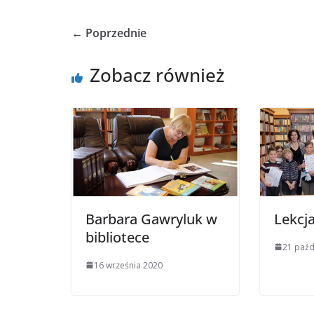
← Poprzednie
Zobacz również
Barbara Gawryluk w
Lekcj
bibliotece
21 paźd
16 września 2020