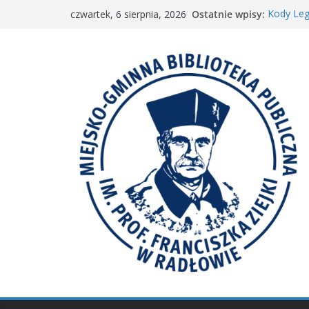
Przejdź
Ostatnie wpisy:
Kody Leg
czwartek, 6 sierpnia, 2026
do
Spotkani
𝐖𝐢𝐞𝐥𝐤𝐢𝐞 𝐛
treści
Spotkan
𝐀𝐤𝐜𝐣𝐚 „𝐌𝐚