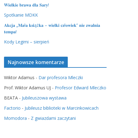
𝐖𝐢𝐞𝐥𝐤𝐢𝐞 𝐛𝐫𝐚𝐰𝐚 𝐝𝐥𝐚 𝐒𝐚𝐫𝐲!
Spotkanie MDKK
𝐀𝐤𝐜𝐣𝐚 „𝐌𝐚ł𝐚 𝐤𝐬𝐢ąż𝐤𝐚 – 𝐰𝐢𝐞𝐥𝐤𝐢 𝐜𝐳ł𝐨𝐰𝐢𝐞𝐤” 𝐧𝐢𝐞 𝐳𝐰𝐚𝐥𝐧𝐢𝐚
𝐭𝐞𝐦𝐩𝐚!
Kody Legimi – sierpień
Najnowsze komentarze
Wiktor Adamus
-
Dar profesora Mleczki
Prof. Wiktor Adamus UJ
-
Profesor Edward Mleczko
BEATA
-
Jubileuszowa wystawa
Factorio
-
Jubileusz biblioteki w Marcinkowicach
Momodora
-
Z gwiazdami zaczytani