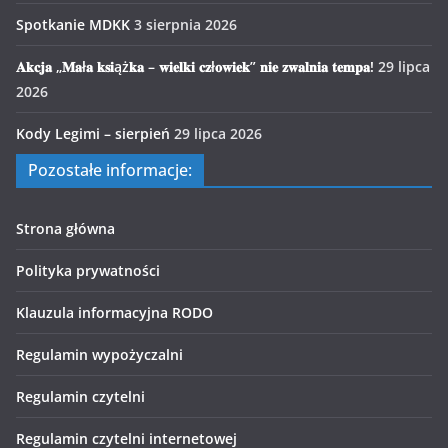
Spotkanie MDKK
3 sierpnia 2026
𝐀𝐤𝐜𝐣𝐚 „𝐌𝐚ł𝐚 𝐤𝐬𝐢ąż𝐤𝐚 – 𝐰𝐢𝐞𝐥𝐤𝐢 𝐜𝐳ł𝐨𝐰𝐢𝐞𝐤” 𝐧𝐢𝐞 𝐳𝐰𝐚𝐥𝐧𝐢𝐚 𝐭𝐞𝐦𝐩𝐚!
29 lipca
2026
Kody Legimi – sierpień
29 lipca 2026
Pozostałe informacje:
Strona główna
Polityka prywatności
Klauzula informacyjna RODO
Regulamin wypożyczalni
Regulamin czytelni
Regulamin czytelni internetowej