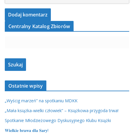
Centralny Katalog Zbiorów
Ostatnie wpisy
„Wyścig marzeń” na spotkaniu MDKK
„Mała książka-wielki człowiek” – Książkowa przygoda trwa!
Spotkanie Młodzieżowego Dyskusyjnego Klubu Książki
𝐖𝐢𝐞𝐥𝐤𝐢𝐞 𝐛𝐫𝐚𝐰𝐚 𝐝𝐥𝐚 𝐒𝐚𝐫𝐲!