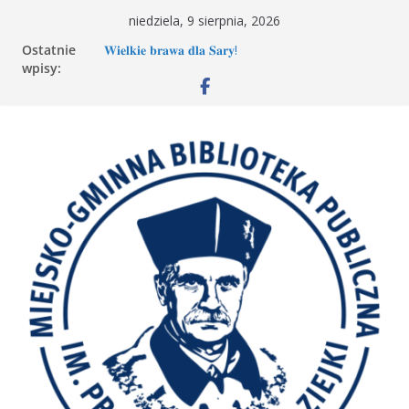
Przejdź
niedziela, 9 sierpnia, 2026
do
Ostatnie
𝐖𝐢𝐞𝐥𝐤𝐢𝐞 𝐛𝐫𝐚𝐰𝐚 𝐝𝐥𝐚 𝐒𝐚𝐫𝐲!
treści
wpisy:
Spotkanie MDKK
„Wyścig marzeń” na spotkaniu MDKK
„Mała książka-wielki człowiek” – Książkowa
przygoda trwa!
Spotkanie Młodzieżowego Dyskusyjnego Klubu
Książki