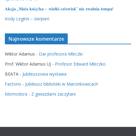
𝐀𝐤𝐜𝐣𝐚 „𝐌𝐚ł𝐚 𝐤𝐬𝐢ąż𝐤𝐚 – 𝐰𝐢𝐞𝐥𝐤𝐢 𝐜𝐳ł𝐨𝐰𝐢𝐞𝐤” 𝐧𝐢𝐞 𝐳𝐰𝐚𝐥𝐧𝐢𝐚 𝐭𝐞𝐦𝐩𝐚!
Kody Legimi – sierpień
Najnowsze komentarze
Wiktor Adamus
-
Dar profesora Mleczki
Prof. Wiktor Adamus UJ
-
Profesor Edward Mleczko
BEATA
-
Jubileuszowa wystawa
Factorio
-
Jubileusz biblioteki w Marcinkowicach
Momodora
-
Z gwiazdami zaczytani