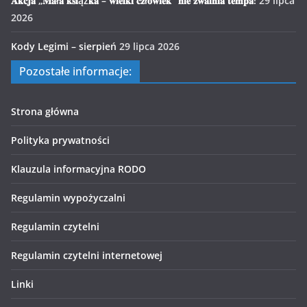
𝐀𝐤𝐜𝐣𝐚 „𝐌𝐚ł𝐚 𝐤𝐬𝐢ąż𝐤𝐚 – 𝐰𝐢𝐞𝐥𝐤𝐢 𝐜𝐳ł𝐨𝐰𝐢𝐞𝐤” 𝐧𝐢𝐞 𝐳𝐰𝐚𝐥𝐧𝐢𝐚 𝐭𝐞𝐦𝐩𝐚!
29 lipca
2026
Kody Legimi – sierpień
29 lipca 2026
Pozostałe informacje:
Strona główna
Polityka prywatności
Klauzula informacyjna RODO
Regulamin wypożyczalni
Regulamin czytelni
Regulamin czytelni internetowej
Linki