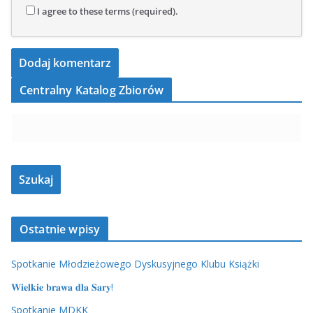
I agree to these terms (required).
Centralny Katalog Zbiorów
Ostatnie wpisy
Spotkanie Młodzieżowego Dyskusyjnego Klubu Książki
𝐖𝐢𝐞𝐥𝐤𝐢𝐞 𝐛𝐫𝐚𝐰𝐚 𝐝𝐥𝐚 𝐒𝐚𝐫𝐲!
Spotkanie MDKK