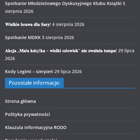
Spotkanie Młodzieżowego Dyskusyjnego Klubu Książki
5
sierpnia 2026
𝐖𝐢𝐞𝐥𝐤𝐢𝐞 𝐛𝐫𝐚𝐰𝐚 𝐝𝐥𝐚 𝐒𝐚𝐫𝐲!
4 sierpnia 2026
Spotkanie MDKK
3 sierpnia 2026
𝐀𝐤𝐜𝐣𝐚 „𝐌𝐚ł𝐚 𝐤𝐬𝐢ąż𝐤𝐚 – 𝐰𝐢𝐞𝐥𝐤𝐢 𝐜𝐳ł𝐨𝐰𝐢𝐞𝐤” 𝐧𝐢𝐞 𝐳𝐰𝐚𝐥𝐧𝐢𝐚 𝐭𝐞𝐦𝐩𝐚!
29 lipca
2026
Kody Legimi – sierpień
29 lipca 2026
Pozostałe informacje:
Strona główna
Polityka prywatności
Klauzula informacyjna RODO