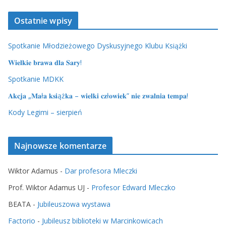
Ostatnie wpisy
Spotkanie Młodzieżowego Dyskusyjnego Klubu Książki
𝐖𝐢𝐞𝐥𝐤𝐢𝐞 𝐛𝐫𝐚𝐰𝐚 𝐝𝐥𝐚 𝐒𝐚𝐫𝐲!
Spotkanie MDKK
𝐀𝐤𝐜𝐣𝐚 „𝐌𝐚ł𝐚 𝐤𝐬𝐢ąż𝐤𝐚 – 𝐰𝐢𝐞𝐥𝐤𝐢 𝐜𝐳ł𝐨𝐰𝐢𝐞𝐤” 𝐧𝐢𝐞 𝐳𝐰𝐚𝐥𝐧𝐢𝐚 𝐭𝐞𝐦𝐩𝐚!
Kody Legimi – sierpień
Najnowsze komentarze
Wiktor Adamus
-
Dar profesora Mleczki
Prof. Wiktor Adamus UJ
-
Profesor Edward Mleczko
BEATA
-
Jubileuszowa wystawa
Factorio
-
Jubileusz biblioteki w Marcinkowicach