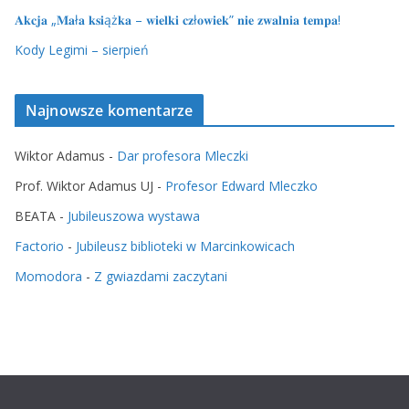
𝐀𝐤𝐜𝐣𝐚 „𝐌𝐚ł𝐚 𝐤𝐬𝐢ąż𝐤𝐚 – 𝐰𝐢𝐞𝐥𝐤𝐢 𝐜𝐳ł𝐨𝐰𝐢𝐞𝐤” 𝐧𝐢𝐞 𝐳𝐰𝐚𝐥𝐧𝐢𝐚 𝐭𝐞𝐦𝐩𝐚!
Kody Legimi – sierpień
Najnowsze komentarze
Wiktor Adamus
-
Dar profesora Mleczki
Prof. Wiktor Adamus UJ
-
Profesor Edward Mleczko
BEATA
-
Jubileuszowa wystawa
Factorio
-
Jubileusz biblioteki w Marcinkowicach
Momodora
-
Z gwiazdami zaczytani