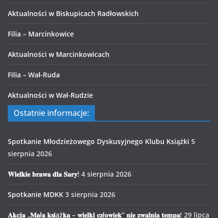
Aktualności w Biskupicach Radłowskich
Filia – Marcinkowice
Aktualności w Marcinkowicach
Filia – Wał-Ruda
Aktualności w Wał-Rudzie
Ostatnie informacje:
Spotkanie Młodzieżowego Dyskusyjnego Klubu Książki
5
sierpnia 2026
𝐖𝐢𝐞𝐥𝐤𝐢𝐞 𝐛𝐫𝐚𝐰𝐚 𝐝𝐥𝐚 𝐒𝐚𝐫𝐲!
4 sierpnia 2026
Spotkanie MDKK
3 sierpnia 2026
𝐀𝐤𝐜𝐣𝐚 „𝐌𝐚ł𝐚 𝐤𝐬𝐢ąż𝐤𝐚 – 𝐰𝐢𝐞𝐥𝐤𝐢 𝐜𝐳ł𝐨𝐰𝐢𝐞𝐤” 𝐧𝐢𝐞 𝐳𝐰𝐚𝐥𝐧𝐢𝐚 𝐭𝐞𝐦𝐩𝐚!
29 lipca