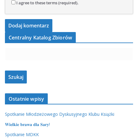
I agree to these terms (required).
Centralny Katalog Zbiorów
Ostatnie wpisy
Spotkanie Młodzieżowego Dyskusyjnego Klubu Książki
𝐖𝐢𝐞𝐥𝐤𝐢𝐞 𝐛𝐫𝐚𝐰𝐚 𝐝𝐥𝐚 𝐒𝐚𝐫𝐲!
Spotkanie MDKK