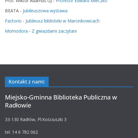
Prof. Wiktor Adamus UJ
-
Profesor Edward Mleczko
BEATA
-
Jubileuszowa wystawa
Factorio
-
Jubileusz biblioteki w Marcinkowicach
Momodora
-
Z gwiazdami zaczytani
Kontakt z nami:
Miejsko-Gminna Biblioteka Publiczna w
Radłowie
33-130 Radłów, Pl.Kościuszki 3
tel. 14 6 782 062