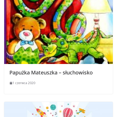
Papużka Mateuszka – słuchowisko
1 czerwca 2020