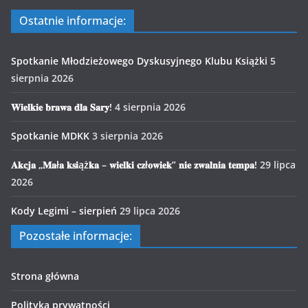
Ostatnie informacje:
Spotkanie Młodzieżowego Dyskusyjnego Klubu Książki
5
sierpnia 2026
𝐖𝐢𝐞𝐥𝐤𝐢𝐞 𝐛𝐫𝐚𝐰𝐚 𝐝𝐥𝐚 𝐒𝐚𝐫𝐲!
4 sierpnia 2026
Spotkanie MDKK
3 sierpnia 2026
𝐀𝐤𝐜𝐣𝐚 „𝐌𝐚ł𝐚 𝐤𝐬𝐢ąż𝐤𝐚 – 𝐰𝐢𝐞𝐥𝐤𝐢 𝐜𝐳ł𝐨𝐰𝐢𝐞𝐤” 𝐧𝐢𝐞 𝐳𝐰𝐚𝐥𝐧𝐢𝐚 𝐭𝐞𝐦𝐩𝐚!
29 lipca
2026
Kody Legimi – sierpień
29 lipca 2026
Pozostałe informacje:
Strona główna
Polityka prywatności