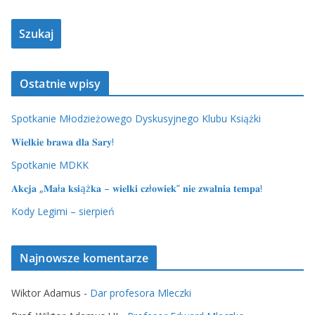
Ostatnie wpisy
Spotkanie Młodzieżowego Dyskusyjnego Klubu Książki
𝐖𝐢𝐞𝐥𝐤𝐢𝐞 𝐛𝐫𝐚𝐰𝐚 𝐝𝐥𝐚 𝐒𝐚𝐫𝐲!
Spotkanie MDKK
𝐀𝐤𝐜𝐣𝐚 „𝐌𝐚ł𝐚 𝐤𝐬𝐢ąż𝐤𝐚 – 𝐰𝐢𝐞𝐥𝐤𝐢 𝐜𝐳ł𝐨𝐰𝐢𝐞𝐤” 𝐧𝐢𝐞 𝐳𝐰𝐚𝐥𝐧𝐢𝐚 𝐭𝐞𝐦𝐩𝐚!
Kody Legimi – sierpień
Najnowsze komentarze
Wiktor Adamus
-
Dar profesora Mleczki