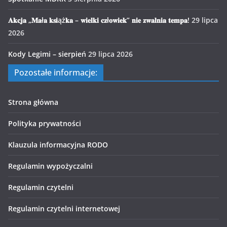
𝐀𝐤𝐜𝐣𝐚 „𝐌𝐚ł𝐚 𝐤𝐬𝐢ąż𝐤𝐚 – 𝐰𝐢𝐞𝐥𝐤𝐢 𝐜𝐳ł𝐨𝐰𝐢𝐞𝐤” 𝐧𝐢𝐞 𝐳𝐰𝐚𝐥𝐧𝐢𝐚 𝐭𝐞𝐦𝐩𝐚!
29 lipca
2026
Kody Legimi – sierpień
29 lipca 2026
Pozostałe informacje:
Strona główna
Polityka prywatności
Klauzula informacyjna RODO
Regulamin wypożyczalni
Regulamin czytelni
Regulamin czytelni internetowej