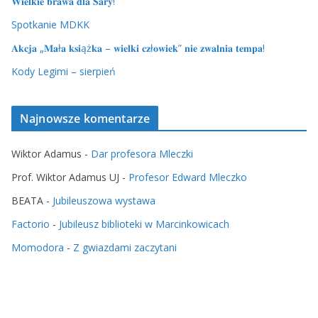
𝐖𝐢𝐞𝐥𝐤𝐢𝐞 𝐛𝐫𝐚𝐰𝐚 𝐝𝐥𝐚 𝐒𝐚𝐫𝐲!
Spotkanie MDKK
𝐀𝐤𝐜𝐣𝐚 „𝐌𝐚ł𝐚 𝐤𝐬𝐢ąż𝐤𝐚 – 𝐰𝐢𝐞𝐥𝐤𝐢 𝐜𝐳ł𝐨𝐰𝐢𝐞𝐤” 𝐧𝐢𝐞 𝐳𝐰𝐚𝐥𝐧𝐢𝐚 𝐭𝐞𝐦𝐩𝐚!
Kody Legimi – sierpień
Najnowsze komentarze
Wiktor Adamus
-
Dar profesora Mleczki
Prof. Wiktor Adamus UJ
-
Profesor Edward Mleczko
BEATA
-
Jubileuszowa wystawa
Factorio
-
Jubileusz biblioteki w Marcinkowicach
Momodora
-
Z gwiazdami zaczytani