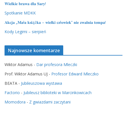
𝐖𝐢𝐞𝐥𝐤𝐢𝐞 𝐛𝐫𝐚𝐰𝐚 𝐝𝐥𝐚 𝐒𝐚𝐫𝐲!
Spotkanie MDKK
𝐀𝐤𝐜𝐣𝐚 „𝐌𝐚ł𝐚 𝐤𝐬𝐢ąż𝐤𝐚 – 𝐰𝐢𝐞𝐥𝐤𝐢 𝐜𝐳ł𝐨𝐰𝐢𝐞𝐤” 𝐧𝐢𝐞 𝐳𝐰𝐚𝐥𝐧𝐢𝐚 𝐭𝐞𝐦𝐩𝐚!
Kody Legimi – sierpień
Najnowsze komentarze
Wiktor Adamus
-
Dar profesora Mleczki
Prof. Wiktor Adamus UJ
-
Profesor Edward Mleczko
BEATA
-
Jubileuszowa wystawa
Factorio
-
Jubileusz biblioteki w Marcinkowicach
Momodora
-
Z gwiazdami zaczytani