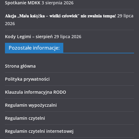
Spotkanie MDKK
3 sierpnia 2026
𝐀𝐤𝐜𝐣𝐚 „𝐌𝐚ł𝐚 𝐤𝐬𝐢ąż𝐤𝐚 – 𝐰𝐢𝐞𝐥𝐤𝐢 𝐜𝐳ł𝐨𝐰𝐢𝐞𝐤” 𝐧𝐢𝐞 𝐳𝐰𝐚𝐥𝐧𝐢𝐚 𝐭𝐞𝐦𝐩𝐚!
29 lipca
2026
Kody Legimi – sierpień
29 lipca 2026
Pozostałe informacje:
Strona główna
Polityka prywatności
Klauzula informacyjna RODO
Regulamin wypożyczalni
Regulamin czytelni
Regulamin czytelni internetowej