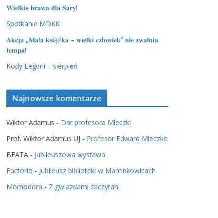
𝐖𝐢𝐞𝐥𝐤𝐢𝐞 𝐛𝐫𝐚𝐰𝐚 𝐝𝐥𝐚 𝐒𝐚𝐫𝐲!
Spotkanie MDKK
𝐀𝐤𝐜𝐣𝐚 „𝐌𝐚ł𝐚 𝐤𝐬𝐢ąż𝐤𝐚 – 𝐰𝐢𝐞𝐥𝐤𝐢 𝐜𝐳ł𝐨𝐰𝐢𝐞𝐤” 𝐧𝐢𝐞 𝐳𝐰𝐚𝐥𝐧𝐢𝐚
𝐭𝐞𝐦𝐩𝐚!
Kody Legimi – sierpień
Najnowsze komentarze
Wiktor Adamus
-
Dar profesora Mleczki
Prof. Wiktor Adamus UJ
-
Profesor Edward Mleczko
BEATA
-
Jubileuszowa wystawa
Factorio
-
Jubileusz biblioteki w Marcinkowicach
Momodora
-
Z gwiazdami zaczytani