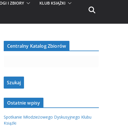
OGI I ZBIORY
KLUB KSIĄŻKI
Centralny Katalog Zbiorów
Ostatnie wpisy
Spotkanie Młodzieżowego Dyskusyjnego Klubu
Książki