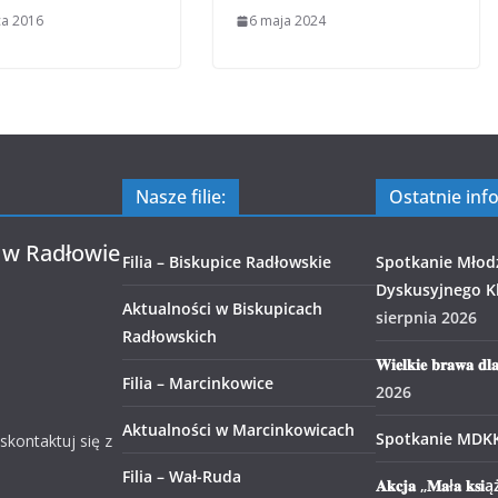
ca 2016
6 maja 2024
Nasze filie:
Ostatnie inf
 w Radłowie
Filia – Biskupice Radłowskie
Spotkanie Młod
Dyskusyjnego Kl
Aktualności w Biskupicach
sierpnia 2026
Radłowskich
𝐖𝐢𝐞𝐥𝐤𝐢𝐞 𝐛𝐫𝐚𝐰𝐚 𝐝𝐥
Filia – Marcinkowice
2026
Aktualności w Marcinkowicach
Spotkanie MDK
 skontaktuj się z
Filia – Wał-Ruda
𝐀𝐤𝐜𝐣𝐚 „𝐌𝐚ł𝐚 𝐤𝐬𝐢ąż