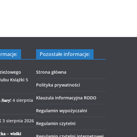
ormacje:
Pozostałe informacje:
zieżowego
Strona główna
ubu Książki
5
Polityka prywatności
Klauzula informacyjna RODO
 𝐒𝐚𝐫𝐲!
4 sierpnia
Regulamin wypożyczalni
K
3 sierpnia 2026
Regulamin czytelni
𝐤𝐚 – 𝐰𝐢𝐞𝐥𝐤𝐢
Regulamin czytelni internetowej