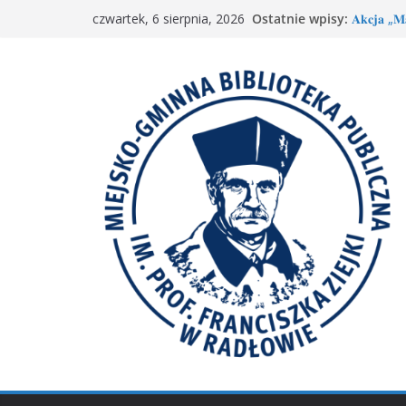
Przejdź
Ostatnie wpisy:
𝐀𝐤𝐜𝐣𝐚 „𝐌𝐚
czwartek, 6 sierpnia, 2026
do
Kody Leg
Spotkani
treści
𝐖𝐢𝐞𝐥𝐤𝐢𝐞 𝐛
Spotkan