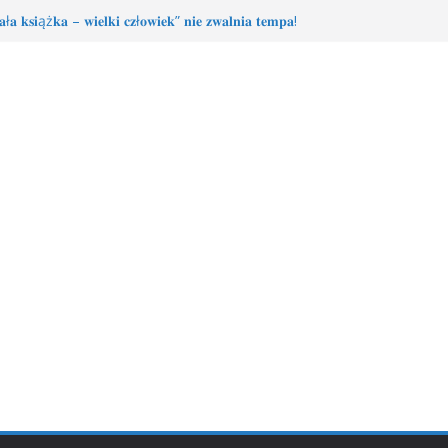
ł𝐚 𝐤𝐬𝐢ąż𝐤𝐚 – 𝐰𝐢𝐞𝐥𝐤𝐢 𝐜𝐳ł𝐨𝐰𝐢𝐞𝐤” 𝐧𝐢𝐞 𝐳𝐰𝐚𝐥𝐧𝐢𝐚 𝐭𝐞𝐦𝐩𝐚!
imi – sierpień
e Młodzieżowego Dyskusyjnego Klubu Książki
𝐫𝐚𝐰𝐚 𝐝𝐥𝐚 𝐒𝐚𝐫𝐲!
ie MDKK