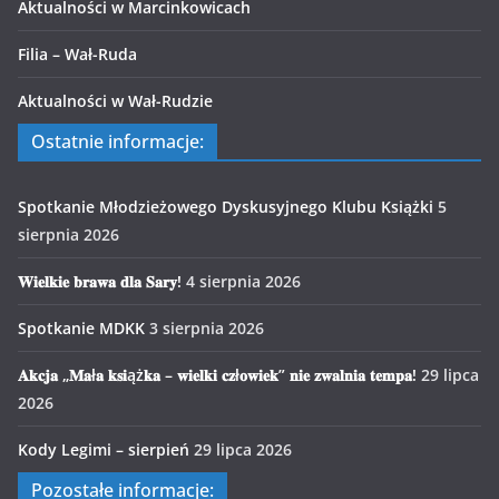
Aktualności w Marcinkowicach
Filia – Wał-Ruda
Aktualności w Wał-Rudzie
Ostatnie informacje:
Spotkanie Młodzieżowego Dyskusyjnego Klubu Książki
5
sierpnia 2026
𝐖𝐢𝐞𝐥𝐤𝐢𝐞 𝐛𝐫𝐚𝐰𝐚 𝐝𝐥𝐚 𝐒𝐚𝐫𝐲!
4 sierpnia 2026
Spotkanie MDKK
3 sierpnia 2026
𝐀𝐤𝐜𝐣𝐚 „𝐌𝐚ł𝐚 𝐤𝐬𝐢ąż𝐤𝐚 – 𝐰𝐢𝐞𝐥𝐤𝐢 𝐜𝐳ł𝐨𝐰𝐢𝐞𝐤” 𝐧𝐢𝐞 𝐳𝐰𝐚𝐥𝐧𝐢𝐚 𝐭𝐞𝐦𝐩𝐚!
29 lipca
2026
Kody Legimi – sierpień
29 lipca 2026
Pozostałe informacje: