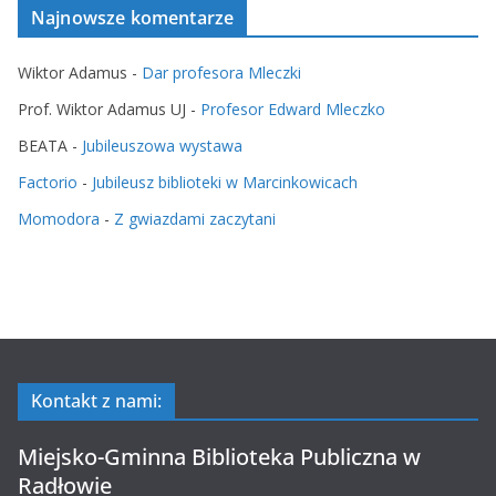
Najnowsze komentarze
Wiktor Adamus
-
Dar profesora Mleczki
Prof. Wiktor Adamus UJ
-
Profesor Edward Mleczko
BEATA
-
Jubileuszowa wystawa
Factorio
-
Jubileusz biblioteki w Marcinkowicach
Momodora
-
Z gwiazdami zaczytani
Kontakt z nami:
Miejsko-Gminna Biblioteka Publiczna w
Radłowie