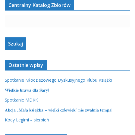
Centralny Katalog Zbiorów
Ostatnie wpisy
Spotkanie Młodzieżowego Dyskusyjnego Klubu Książki
𝐖𝐢𝐞𝐥𝐤𝐢𝐞 𝐛𝐫𝐚𝐰𝐚 𝐝𝐥𝐚 𝐒𝐚𝐫𝐲!
Spotkanie MDKK
𝐀𝐤𝐜𝐣𝐚 „𝐌𝐚ł𝐚 𝐤𝐬𝐢ąż𝐤𝐚 – 𝐰𝐢𝐞𝐥𝐤𝐢 𝐜𝐳ł𝐨𝐰𝐢𝐞𝐤” 𝐧𝐢𝐞 𝐳𝐰𝐚𝐥𝐧𝐢𝐚 𝐭𝐞𝐦𝐩𝐚!
Kody Legimi – sierpień