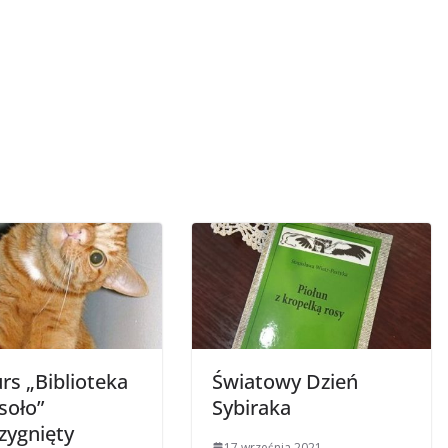
rs „Biblioteka
Światowy Dzień
soło”
Sybiraka
zygnięty
17 września 2021