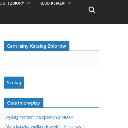
OGI I ZBIORY
KLUB KSIĄŻKI
Centralny Katalog Zbiorów
Ostatnie wpisy
„Wyścig marzeń” na spotkaniu MDKK
„Mała książka-wielki człowiek” – Książkowa