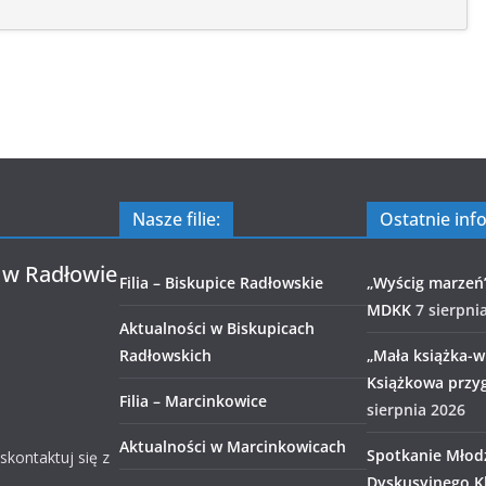
Nasze filie:
Ostatnie inf
 w Radłowie
Filia – Biskupice Radłowskie
„Wyścig marzeń
MDKK
7 sierpni
Aktualności w Biskupicach
Radłowskich
„Mała książka-wi
Książkowa przy
Filia – Marcinkowice
sierpnia 2026
Aktualności w Marcinkowicach
Spotkanie Młod
 skontaktuj się z
Dyskusyjnego Kl