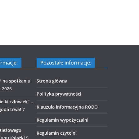
ormacje:
Pozostałe informacje:
” na spotkaniu
Strona główna
a 2026
Polityka prywatności
elki człowiek” –
Klauzula informacyjna RODO
goda trwa!
7
Regulamin wypożyczalni
zieżowego
Regulamin czytelni
ubu Książki
5