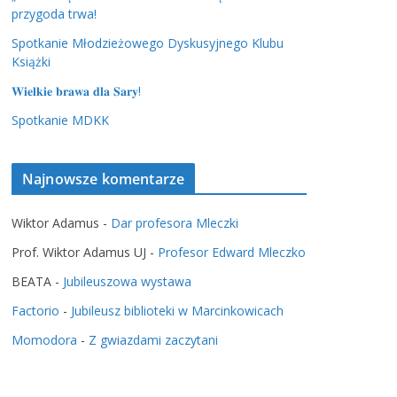
przygoda trwa!
Spotkanie Młodzieżowego Dyskusyjnego Klubu
Książki
𝐖𝐢𝐞𝐥𝐤𝐢𝐞 𝐛𝐫𝐚𝐰𝐚 𝐝𝐥𝐚 𝐒𝐚𝐫𝐲!
Spotkanie MDKK
Najnowsze komentarze
Wiktor Adamus
-
Dar profesora Mleczki
Prof. Wiktor Adamus UJ
-
Profesor Edward Mleczko
BEATA
-
Jubileuszowa wystawa
Factorio
-
Jubileusz biblioteki w Marcinkowicach
Momodora
-
Z gwiazdami zaczytani