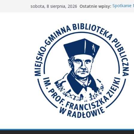
Przejdź
Ostatnie wpisy:
Spotkanie
sobota, 8 sierpnia, 2026
do
„Wyścig m
„Mała ksią
treści
Spotkanie 
𝐖𝐢𝐞𝐥𝐤𝐢𝐞 𝐛𝐫