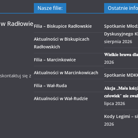
Nasze filie:
Ostatnie inf
 w Radłowie
Filia – Biskupice Radłowskie
Spotkanie Młod
Dyskusyjnego Kl
Aktualności w Biskupicach
sierpnia 2026
Radłowskich
𝐖𝐢𝐞𝐥𝐤𝐢𝐞 𝐛𝐫𝐚𝐰𝐚 𝐝𝐥
Filia – Marcinkowice
2026
Aktualności w Marcinkowicach
Spotkanie MDK
 skontaktuj się z
Filia – Wał-Ruda
𝐀𝐤𝐜𝐣𝐚 „𝐌𝐚ł𝐚 𝐤𝐬𝐢ąż
𝐜𝐳ł𝐨𝐰𝐢𝐞𝐤” 𝐧𝐢𝐞 𝐳𝐰𝐚
Aktualności w Wał-Rudzie
lipca 2026
Kody Legimi – s
2026