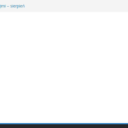
imi – sierpień
e Młodzieżowego Dyskusyjnego Klubu Książki
𝐫𝐚𝐰𝐚 𝐝𝐥𝐚 𝐒𝐚𝐫𝐲!
ie MDKK
ł𝐚 𝐤𝐬𝐢ąż𝐤𝐚 – 𝐰𝐢𝐞𝐥𝐤𝐢 𝐜𝐳ł𝐨𝐰𝐢𝐞𝐤” 𝐧𝐢𝐞 𝐳𝐰𝐚𝐥𝐧𝐢𝐚 𝐭𝐞𝐦𝐩𝐚!