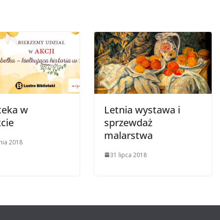
teka w
Letnia wystawa i
cie
sprzewdaż
malarstwa
nia 2018
31 lipca 2018