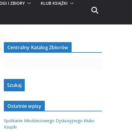
OGI I ZBIORY
KLUB KSIĄŻKI
Centralny Katalog Zbiorów
Ostatnie wpisy
Spotkanie Młodzieżowego Dyskusyjnego Klubu
Książki