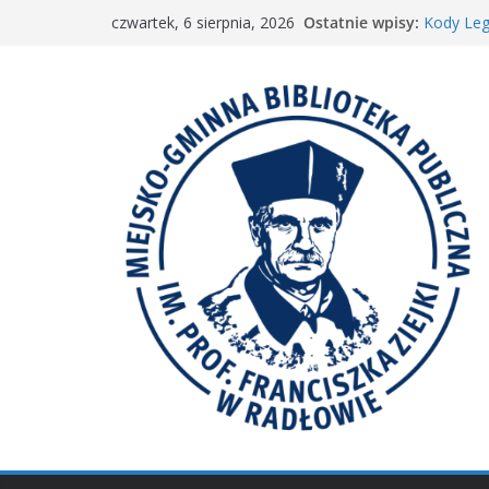
Przejdź
Ostatnie wpisy:
Kody Leg
czwartek, 6 sierpnia, 2026
do
Spotkani
𝐖𝐢𝐞𝐥𝐤𝐢𝐞 𝐛
treści
Spotkan
𝐀𝐤𝐜𝐣𝐚 „𝐌𝐚