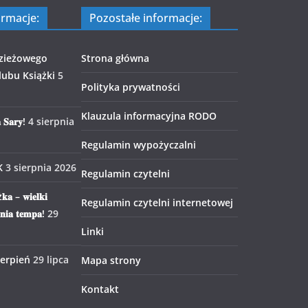
ormacje:
Pozostałe informacje:
zieżowego
Strona główna
ubu Książki
5
Polityka prywatności
Klauzula informacyjna RODO
 𝐒𝐚𝐫𝐲!
4 sierpnia
Regulamin wypożyczalni
K
3 sierpnia 2026
Regulamin czytelni
𝐤𝐚 – 𝐰𝐢𝐞𝐥𝐤𝐢
Regulamin czytelni internetowej
𝐧𝐢𝐚 𝐭𝐞𝐦𝐩𝐚!
29
Linki
ierpień
29 lipca
Mapa strony
Kontakt