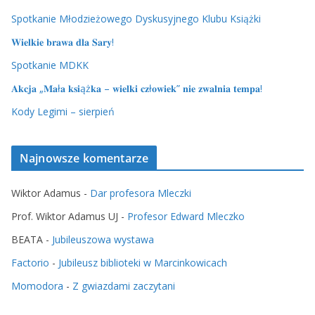
Spotkanie Młodzieżowego Dyskusyjnego Klubu Książki
𝐖𝐢𝐞𝐥𝐤𝐢𝐞 𝐛𝐫𝐚𝐰𝐚 𝐝𝐥𝐚 𝐒𝐚𝐫𝐲!
Spotkanie MDKK
𝐀𝐤𝐜𝐣𝐚 „𝐌𝐚ł𝐚 𝐤𝐬𝐢ąż𝐤𝐚 – 𝐰𝐢𝐞𝐥𝐤𝐢 𝐜𝐳ł𝐨𝐰𝐢𝐞𝐤” 𝐧𝐢𝐞 𝐳𝐰𝐚𝐥𝐧𝐢𝐚 𝐭𝐞𝐦𝐩𝐚!
Kody Legimi – sierpień
Najnowsze komentarze
Wiktor Adamus
-
Dar profesora Mleczki
Prof. Wiktor Adamus UJ
-
Profesor Edward Mleczko
BEATA
-
Jubileuszowa wystawa
Factorio
-
Jubileusz biblioteki w Marcinkowicach
Momodora
-
Z gwiazdami zaczytani