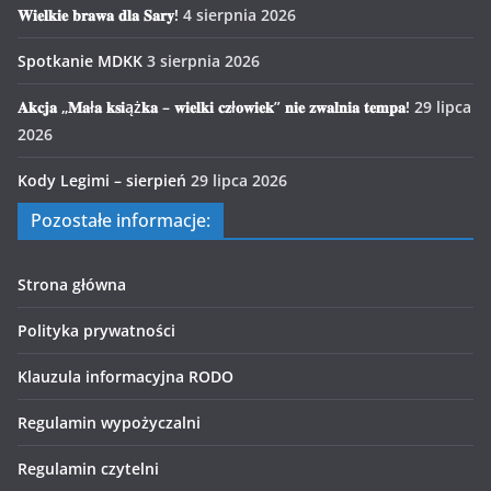
𝐖𝐢𝐞𝐥𝐤𝐢𝐞 𝐛𝐫𝐚𝐰𝐚 𝐝𝐥𝐚 𝐒𝐚𝐫𝐲!
4 sierpnia 2026
Spotkanie MDKK
3 sierpnia 2026
𝐀𝐤𝐜𝐣𝐚 „𝐌𝐚ł𝐚 𝐤𝐬𝐢ąż𝐤𝐚 – 𝐰𝐢𝐞𝐥𝐤𝐢 𝐜𝐳ł𝐨𝐰𝐢𝐞𝐤” 𝐧𝐢𝐞 𝐳𝐰𝐚𝐥𝐧𝐢𝐚 𝐭𝐞𝐦𝐩𝐚!
29 lipca
2026
Kody Legimi – sierpień
29 lipca 2026
Pozostałe informacje:
Strona główna
Polityka prywatności
Klauzula informacyjna RODO
Regulamin wypożyczalni
Regulamin czytelni