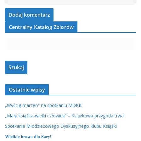
Centralny Katalog Zbiorów
Ostatnie wpisy
„Wyścig marzeń” na spotkaniu MDKK
„Mała książka-wielki człowiek” – Książkowa przygoda trwa!
Spotkanie Młodzieżowego Dyskusyjnego Klubu Książki
𝐖𝐢𝐞𝐥𝐤𝐢𝐞 𝐛𝐫𝐚𝐰𝐚 𝐝𝐥𝐚 𝐒𝐚𝐫𝐲!