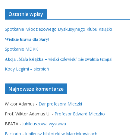
Ostatnie wpisy
Spotkanie Młodzieżowego Dyskusyjnego Klubu Książki
𝐖𝐢𝐞𝐥𝐤𝐢𝐞 𝐛𝐫𝐚𝐰𝐚 𝐝𝐥𝐚 𝐒𝐚𝐫𝐲!
Spotkanie MDKK
𝐀𝐤𝐜𝐣𝐚 „𝐌𝐚ł𝐚 𝐤𝐬𝐢ąż𝐤𝐚 – 𝐰𝐢𝐞𝐥𝐤𝐢 𝐜𝐳ł𝐨𝐰𝐢𝐞𝐤” 𝐧𝐢𝐞 𝐳𝐰𝐚𝐥𝐧𝐢𝐚 𝐭𝐞𝐦𝐩𝐚!
Kody Legimi – sierpień
Najnowsze komentarze
Wiktor Adamus
-
Dar profesora Mleczki
Prof. Wiktor Adamus UJ
-
Profesor Edward Mleczko
BEATA
-
Jubileuszowa wystawa
Factorio
-
Jubileusz biblioteki w Marcinkowicach