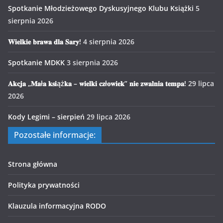
Spotkanie Młodzieżowego Dyskusyjnego Klubu Książki
5
sierpnia 2026
𝐖𝐢𝐞𝐥𝐤𝐢𝐞 𝐛𝐫𝐚𝐰𝐚 𝐝𝐥𝐚 𝐒𝐚𝐫𝐲!
4 sierpnia 2026
Spotkanie MDKK
3 sierpnia 2026
𝐀𝐤𝐜𝐣𝐚 „𝐌𝐚ł𝐚 𝐤𝐬𝐢ąż𝐤𝐚 – 𝐰𝐢𝐞𝐥𝐤𝐢 𝐜𝐳ł𝐨𝐰𝐢𝐞𝐤” 𝐧𝐢𝐞 𝐳𝐰𝐚𝐥𝐧𝐢𝐚 𝐭𝐞𝐦𝐩𝐚!
29 lipca
2026
Kody Legimi – sierpień
29 lipca 2026
Pozostałe informacje:
Strona główna
Polityka prywatności
Klauzula informacyjna RODO