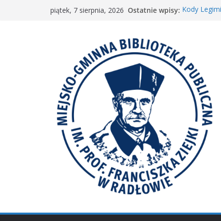
Przejdź
Ostatnie wpisy:
Kody Legimi
piątek, 7 sierpnia, 2026
do
Spotkanie M
𝐖𝐢𝐞𝐥𝐤𝐢𝐞 𝐛𝐫𝐚
treści
Spotkanie 
𝐀𝐤𝐜𝐣𝐚 „𝐌𝐚ł𝐚 