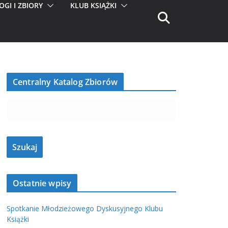
OGI I ZBIORY
KLUB KSIĄŻKI
Centralny Katalog Zbiorów
Ostatnie wpisy
Spotkanie Młodzieżowego Dyskusyjnego Klubu
Książki