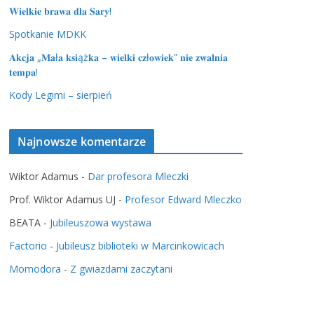
𝐖𝐢𝐞𝐥𝐤𝐢𝐞 𝐛𝐫𝐚𝐰𝐚 𝐝𝐥𝐚 𝐒𝐚𝐫𝐲!
Spotkanie MDKK
𝐀𝐤𝐜𝐣𝐚 „𝐌𝐚ł𝐚 𝐤𝐬𝐢ąż𝐤𝐚 – 𝐰𝐢𝐞𝐥𝐤𝐢 𝐜𝐳ł𝐨𝐰𝐢𝐞𝐤” 𝐧𝐢𝐞 𝐳𝐰𝐚𝐥𝐧𝐢𝐚
𝐭𝐞𝐦𝐩𝐚!
Kody Legimi – sierpień
Najnowsze komentarze
Wiktor Adamus
-
Dar profesora Mleczki
Prof. Wiktor Adamus UJ
-
Profesor Edward Mleczko
BEATA
-
Jubileuszowa wystawa
Factorio
-
Jubileusz biblioteki w Marcinkowicach
Momodora
-
Z gwiazdami zaczytani