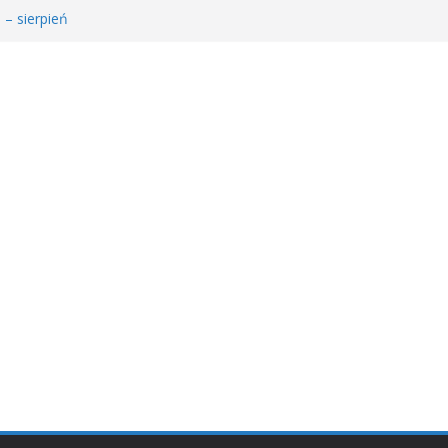
 – sierpień
łodzieżowego Dyskusyjnego Klubu Książki
𝐚 𝐝𝐥𝐚 𝐒𝐚𝐫𝐲!
MDKK
𝐬𝐢ąż𝐤𝐚 – 𝐰𝐢𝐞𝐥𝐤𝐢 𝐜𝐳ł𝐨𝐰𝐢𝐞𝐤” 𝐧𝐢𝐞 𝐳𝐰𝐚𝐥𝐧𝐢𝐚 𝐭𝐞𝐦𝐩𝐚!