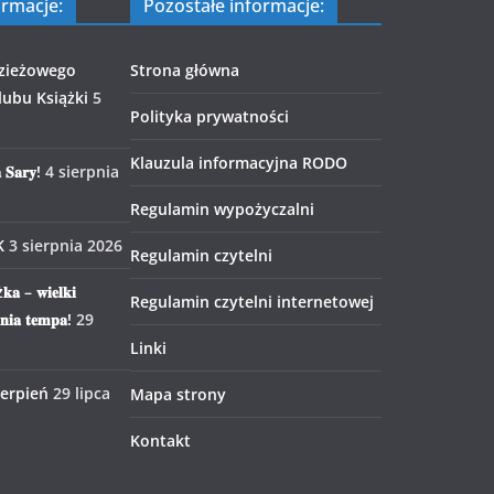
ormacje:
Pozostałe informacje:
zieżowego
Strona główna
ubu Książki
5
Polityka prywatności
Klauzula informacyjna RODO
 𝐒𝐚𝐫𝐲!
4 sierpnia
Regulamin wypożyczalni
K
3 sierpnia 2026
Regulamin czytelni
𝐤𝐚 – 𝐰𝐢𝐞𝐥𝐤𝐢
Regulamin czytelni internetowej
𝐧𝐢𝐚 𝐭𝐞𝐦𝐩𝐚!
29
Linki
ierpień
29 lipca
Mapa strony
Kontakt