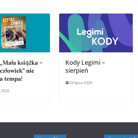
 „𝐌𝐚ł𝐚 𝐤𝐬𝐢ąż𝐤𝐚 –
Kody Legimi –
 𝐜𝐳ł𝐨𝐰𝐢𝐞𝐤” 𝐧𝐢𝐞
sierpień
𝐚 𝐭𝐞𝐦𝐩𝐚!
29 lipca 2026
a 2026