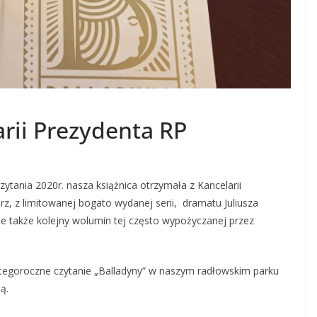
arii Prezydenta RP
tania 2020r. nasza książnica otrzymała z Kancelarii
z, z limitowanej bogato wydanej serii, dramatu Juliusza
le także kolejny wolumin tej często wypożyczanej przez
tegoroczne czytanie „Balladyny” w naszym radłowskim parku
ą.