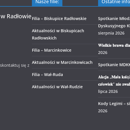
Nasze filie:
Ostatnie inf
 w Radłowie
Filia – Biskupice Radłowskie
Spotkanie Młod
Dyskusyjnego Kl
Aktualności w Biskupicach
sierpnia 2026
Radłowskich
𝐖𝐢𝐞𝐥𝐤𝐢𝐞 𝐛𝐫𝐚𝐰𝐚 𝐝𝐥
Filia – Marcinkowice
2026
Aktualności w Marcinkowicach
Spotkanie MDK
 skontaktuj się z
Filia – Wał-Ruda
𝐀𝐤𝐜𝐣𝐚 „𝐌𝐚ł𝐚 𝐤𝐬𝐢ąż
𝐜𝐳ł𝐨𝐰𝐢𝐞𝐤” 𝐧𝐢𝐞 𝐳𝐰𝐚
Aktualności w Wał-Rudzie
lipca 2026
Kody Legimi – s
2026