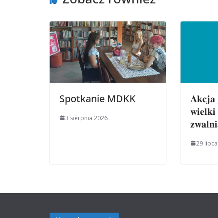
Spotkanie MDKK
𝐀𝐤𝐜𝐣
𝐰𝐢𝐞𝐥𝐤𝐢
3 sierpnia 2026
𝐳𝐰𝐚𝐥𝐧
29 lipc