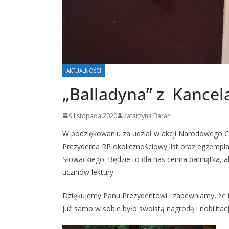
AKTUALNOŚCI
„Balladyna” z Kancel
9 listopada 2020
Katarzyna Baran
W podziękowaniu za udział w akcji Narodowego Czy
Prezydenta RP okolicznościowy list oraz egzemplar
Słowackiego. Będzie to dla nas cenna pamiątka, a
uczniów lektury.
Dziękujemy Panu Prezydentowi i zapewniamy, że 
już samo w sobie było swoistą nagrodą i nobilitacj