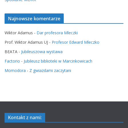
Najnowsze komentarze
Wiktor Adamus
-
Dar profesora Mleczki
Prof. Wiktor Adamus UJ
-
Profesor Edward Mleczko
BEATA
-
Jubileuszowa wystawa
Factorio
-
Jubileusz biblioteki w Marcinkowicach
Momodora
-
Z gwiazdami zaczytani
Kontakt z nami: