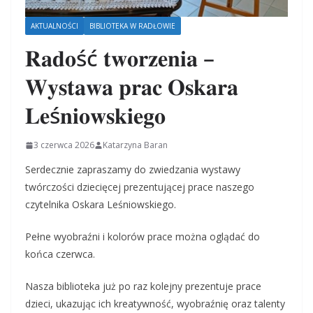
AKTUALNOŚCI
BIBLIOTEKA W RADŁOWIE
𝐑𝐚𝐝𝐨ść 𝐭𝐰𝐨𝐫𝐳𝐞𝐧𝐢𝐚 –
𝐖𝐲𝐬𝐭𝐚𝐰𝐚 𝐩𝐫𝐚𝐜 𝐎𝐬𝐤𝐚𝐫𝐚
𝐋𝐞ś𝐧𝐢𝐨𝐰𝐬𝐤𝐢𝐞𝐠𝐨
3 czerwca 2026
Katarzyna Baran
Serdecznie zapraszamy do zwiedzania wystawy
twórczości dziecięcej prezentującej prace naszego
czytelnika Oskara Leśniowskiego.
Pełne wyobraźni i kolorów prace można oglądać do
końca czerwca.
Nasza biblioteka już po raz kolejny prezentuje prace
dzieci, ukazując ich kreatywność, wyobraźnię oraz talenty