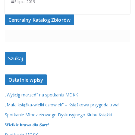
5 lipca 2019
Centralny Katalog Zbiorów
Ostatnie wpisy
„Wyścig marzeń” na spotkaniu MDKK
„Mała książka-wielki człowiek” – Książkowa przygoda trwa!
Spotkanie Młodzieżowego Dyskusyjnego Klubu Książki
𝐖𝐢𝐞𝐥𝐤𝐢𝐞 𝐛𝐫𝐚𝐰𝐚 𝐝𝐥𝐚 𝐒𝐚𝐫𝐲!
Spotkanie MDKK