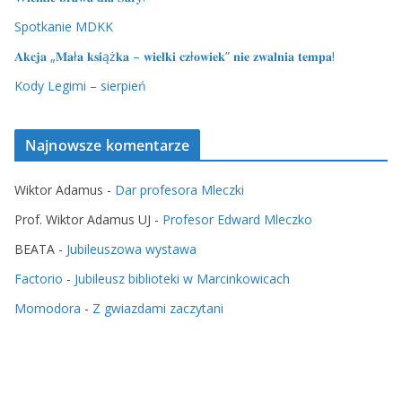
Spotkanie MDKK
𝐀𝐤𝐜𝐣𝐚 „𝐌𝐚ł𝐚 𝐤𝐬𝐢ąż𝐤𝐚 – 𝐰𝐢𝐞𝐥𝐤𝐢 𝐜𝐳ł𝐨𝐰𝐢𝐞𝐤” 𝐧𝐢𝐞 𝐳𝐰𝐚𝐥𝐧𝐢𝐚 𝐭𝐞𝐦𝐩𝐚!
Kody Legimi – sierpień
Najnowsze komentarze
Wiktor Adamus
-
Dar profesora Mleczki
Prof. Wiktor Adamus UJ
-
Profesor Edward Mleczko
BEATA
-
Jubileuszowa wystawa
Factorio
-
Jubileusz biblioteki w Marcinkowicach
Momodora
-
Z gwiazdami zaczytani