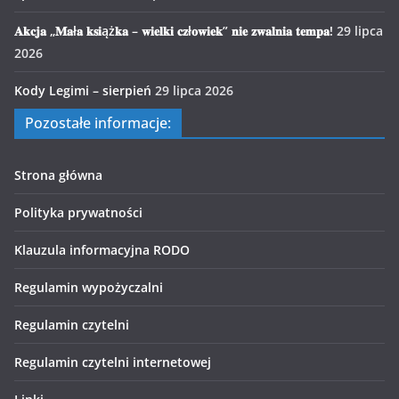
𝐀𝐤𝐜𝐣𝐚 „𝐌𝐚ł𝐚 𝐤𝐬𝐢ąż𝐤𝐚 – 𝐰𝐢𝐞𝐥𝐤𝐢 𝐜𝐳ł𝐨𝐰𝐢𝐞𝐤” 𝐧𝐢𝐞 𝐳𝐰𝐚𝐥𝐧𝐢𝐚 𝐭𝐞𝐦𝐩𝐚!
29 lipca
2026
Kody Legimi – sierpień
29 lipca 2026
Pozostałe informacje:
Strona główna
Polityka prywatności
Klauzula informacyjna RODO
Regulamin wypożyczalni
Regulamin czytelni
Regulamin czytelni internetowej