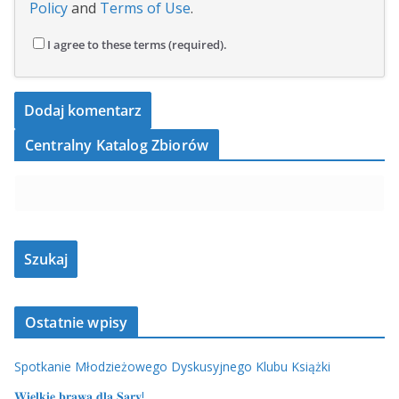
Policy
and
Terms of Use
.
I agree to these terms (required).
Centralny Katalog Zbiorów
Ostatnie wpisy
Spotkanie Młodzieżowego Dyskusyjnego Klubu Książki
𝐖𝐢𝐞𝐥𝐤𝐢𝐞 𝐛𝐫𝐚𝐰𝐚 𝐝𝐥𝐚 𝐒𝐚𝐫𝐲!