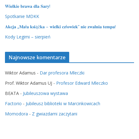
𝐖𝐢𝐞𝐥𝐤𝐢𝐞 𝐛𝐫𝐚𝐰𝐚 𝐝𝐥𝐚 𝐒𝐚𝐫𝐲!
Spotkanie MDKK
𝐀𝐤𝐜𝐣𝐚 „𝐌𝐚ł𝐚 𝐤𝐬𝐢ąż𝐤𝐚 – 𝐰𝐢𝐞𝐥𝐤𝐢 𝐜𝐳ł𝐨𝐰𝐢𝐞𝐤” 𝐧𝐢𝐞 𝐳𝐰𝐚𝐥𝐧𝐢𝐚 𝐭𝐞𝐦𝐩𝐚!
Kody Legimi – sierpień
Najnowsze komentarze
Wiktor Adamus
-
Dar profesora Mleczki
Prof. Wiktor Adamus UJ
-
Profesor Edward Mleczko
BEATA
-
Jubileuszowa wystawa
Factorio
-
Jubileusz biblioteki w Marcinkowicach
Momodora
-
Z gwiazdami zaczytani