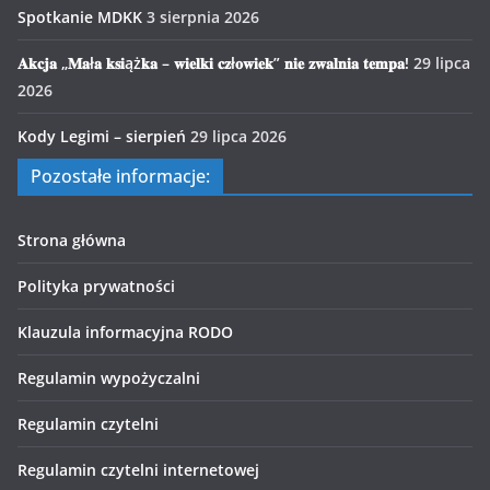
Spotkanie MDKK
3 sierpnia 2026
𝐀𝐤𝐜𝐣𝐚 „𝐌𝐚ł𝐚 𝐤𝐬𝐢ąż𝐤𝐚 – 𝐰𝐢𝐞𝐥𝐤𝐢 𝐜𝐳ł𝐨𝐰𝐢𝐞𝐤” 𝐧𝐢𝐞 𝐳𝐰𝐚𝐥𝐧𝐢𝐚 𝐭𝐞𝐦𝐩𝐚!
29 lipca
2026
Kody Legimi – sierpień
29 lipca 2026
Pozostałe informacje:
Strona główna
Polityka prywatności
Klauzula informacyjna RODO
Regulamin wypożyczalni
Regulamin czytelni
Regulamin czytelni internetowej