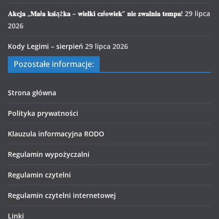
𝐀𝐤𝐜𝐣𝐚 „𝐌𝐚ł𝐚 𝐤𝐬𝐢ąż𝐤𝐚 – 𝐰𝐢𝐞𝐥𝐤𝐢 𝐜𝐳ł𝐨𝐰𝐢𝐞𝐤” 𝐧𝐢𝐞 𝐳𝐰𝐚𝐥𝐧𝐢𝐚 𝐭𝐞𝐦𝐩𝐚!
29 lipca
2026
Kody Legimi – sierpień
29 lipca 2026
Pozostałe informacje:
Strona główna
Polityka prywatności
Klauzula informacyjna RODO
Regulamin wypożyczalni
Regulamin czytelni
Regulamin czytelni internetowej
Linki