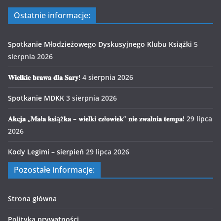
Ostatnie informacje:
Spotkanie Młodzieżowego Dyskusyjnego Klubu Książki
5
sierpnia 2026
𝐖𝐢𝐞𝐥𝐤𝐢𝐞 𝐛𝐫𝐚𝐰𝐚 𝐝𝐥𝐚 𝐒𝐚𝐫𝐲!
4 sierpnia 2026
Spotkanie MDKK
3 sierpnia 2026
𝐀𝐤𝐜𝐣𝐚 „𝐌𝐚ł𝐚 𝐤𝐬𝐢ąż𝐤𝐚 – 𝐰𝐢𝐞𝐥𝐤𝐢 𝐜𝐳ł𝐨𝐰𝐢𝐞𝐤” 𝐧𝐢𝐞 𝐳𝐰𝐚𝐥𝐧𝐢𝐚 𝐭𝐞𝐦𝐩𝐚!
29 lipca
2026
Kody Legimi – sierpień
29 lipca 2026
Pozostałe informacje:
Strona główna
Polityka prywatności