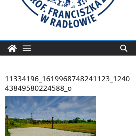
11334196_1619968748241123_1240
43849580224588_o