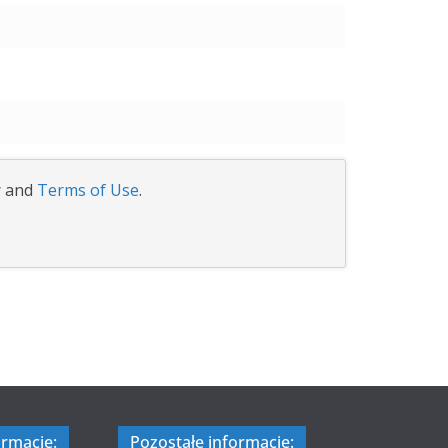
y
and
Terms of Use
.
ormacje:
Pozostałe informacje: