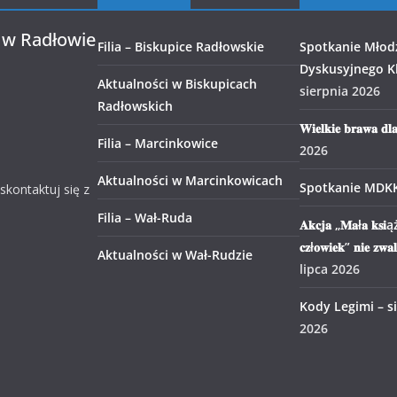
 w Radłowie
Filia – Biskupice Radłowskie
Spotkanie Młod
Dyskusyjnego Kl
Aktualności w Biskupicach
sierpnia 2026
Radłowskich
𝐖𝐢𝐞𝐥𝐤𝐢𝐞 𝐛𝐫𝐚𝐰𝐚 𝐝𝐥
Filia – Marcinkowice
2026
Aktualności w Marcinkowicach
Spotkanie MDK
 skontaktuj się z
Filia – Wał-Ruda
𝐀𝐤𝐜𝐣𝐚 „𝐌𝐚ł𝐚 𝐤𝐬𝐢ąż
𝐜𝐳ł𝐨𝐰𝐢𝐞𝐤” 𝐧𝐢𝐞 𝐳𝐰𝐚
Aktualności w Wał-Rudzie
lipca 2026
Kody Legimi – s
2026