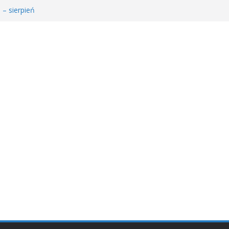
 – sierpień
łodzieżowego Dyskusyjnego Klubu Książki
𝐚 𝐝𝐥𝐚 𝐒𝐚𝐫𝐲!
MDKK
𝐬𝐢ąż𝐤𝐚 – 𝐰𝐢𝐞𝐥𝐤𝐢 𝐜𝐳ł𝐨𝐰𝐢𝐞𝐤” 𝐧𝐢𝐞 𝐳𝐰𝐚𝐥𝐧𝐢𝐚 𝐭𝐞𝐦𝐩𝐚!