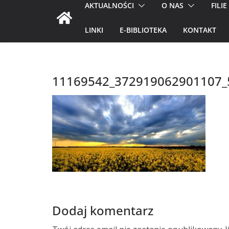
AKTUALNOŚCI
O NAS
FILIE
LINKI
E-BIBLIOTEKA
KONTAKT
11169542_372919062901107_
Dodaj komentarz