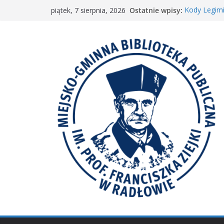
Przejdź
Ostatnie wpisy:
Kody Legimi
piątek, 7 sierpnia, 2026
do
Spotkanie M
𝐖𝐢𝐞𝐥𝐤𝐢𝐞 𝐛𝐫𝐚
treści
Spotkanie 
𝐀𝐤𝐜𝐣𝐚 „𝐌𝐚ł𝐚 