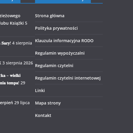
zieżowego
Strona główna
ubu Książki
5
Polityka prywatności
Klauzula informacyjna RODO
 𝐒𝐚𝐫𝐲!
4 sierpnia
Regulamin wypożyczalni
K
3 sierpnia 2026
Regulamin czytelni
𝐤𝐚 – 𝐰𝐢𝐞𝐥𝐤𝐢
Regulamin czytelni internetowej
𝐧𝐢𝐚 𝐭𝐞𝐦𝐩𝐚!
29
Linki
ierpień
29 lipca
Mapa strony
Kontakt