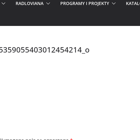
RADLOVIANA
PROGRAMY I PROJEKTY
KATAL
5359055403012454214_o