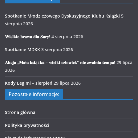
Spotkanie Młodzieżowego Dyskusyjnego Klubu Książki
5
sierpnia 2026
𝐖𝐢𝐞𝐥𝐤𝐢𝐞 𝐛𝐫𝐚𝐰𝐚 𝐝𝐥𝐚 𝐒𝐚𝐫𝐲!
4 sierpnia 2026
Spotkanie MDKK
3 sierpnia 2026
𝐀𝐤𝐜𝐣𝐚 „𝐌𝐚ł𝐚 𝐤𝐬𝐢ąż𝐤𝐚 – 𝐰𝐢𝐞𝐥𝐤𝐢 𝐜𝐳ł𝐨𝐰𝐢𝐞𝐤” 𝐧𝐢𝐞 𝐳𝐰𝐚𝐥𝐧𝐢𝐚 𝐭𝐞𝐦𝐩𝐚!
29 lipca
2026
Kody Legimi – sierpień
29 lipca 2026
Pozostałe informacje:
Strona główna
Polityka prywatności