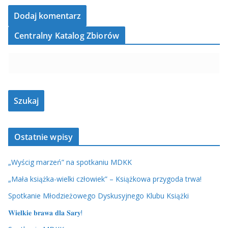
Centralny Katalog Zbiorów
Ostatnie wpisy
„Wyścig marzeń” na spotkaniu MDKK
„Mała książka-wielki człowiek” – Książkowa przygoda trwa!
Spotkanie Młodzieżowego Dyskusyjnego Klubu Książki
𝐖𝐢𝐞𝐥𝐤𝐢𝐞 𝐛𝐫𝐚𝐰𝐚 𝐝𝐥𝐚 𝐒𝐚𝐫𝐲!