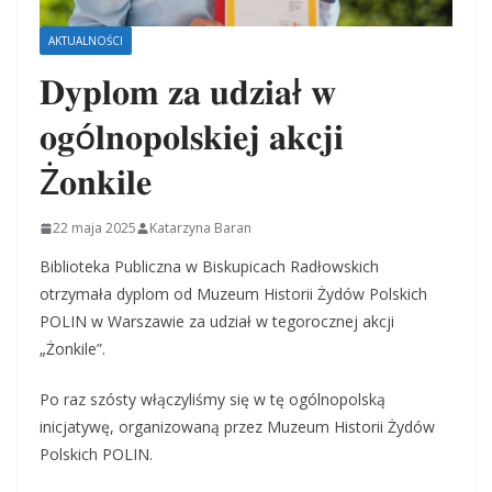
AKTUALNOŚCI
𝐃𝐲𝐩𝐥𝐨𝐦 𝐳𝐚 𝐮𝐝𝐳𝐢𝐚ł 𝐰
𝐨𝐠ó𝐥𝐧𝐨𝐩𝐨𝐥𝐬𝐤𝐢𝐞𝐣 𝐚𝐤𝐜𝐣𝐢
Ż𝐨𝐧𝐤𝐢𝐥𝐞
22 maja 2025
Katarzyna Baran
Biblioteka Publiczna w Biskupicach Radłowskich
otrzymała dyplom od Muzeum Historii Żydów Polskich
POLIN w Warszawie za udział w tegorocznej akcji
„Żonkile”.
Po raz szósty włączyliśmy się w tę ogólnopolską
inicjatywę, organizowaną przez Muzeum Historii Żydów
Polskich POLIN.