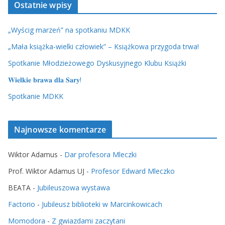
Ostatnie wpisy
„Wyścig marzeń” na spotkaniu MDKK
„Mała książka-wielki człowiek” – Książkowa przygoda trwa!
Spotkanie Młodzieżowego Dyskusyjnego Klubu Książki
𝐖𝐢𝐞𝐥𝐤𝐢𝐞 𝐛𝐫𝐚𝐰𝐚 𝐝𝐥𝐚 𝐒𝐚𝐫𝐲!
Spotkanie MDKK
Najnowsze komentarze
Wiktor Adamus
-
Dar profesora Mleczki
Prof. Wiktor Adamus UJ
-
Profesor Edward Mleczko
BEATA
-
Jubileuszowa wystawa
Factorio
-
Jubileusz biblioteki w Marcinkowicach
Momodora
-
Z gwiazdami zaczytani