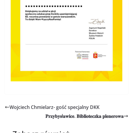
Wojciech Chmielarz- gość specjalny DKK
𝐏𝐫𝐳𝐲𝐛𝐲𝐬ł𝐚𝐰𝐢𝐜𝐞. 𝐁𝐢𝐛𝐥𝐢𝐨𝐭𝐞𝐜𝐳𝐤𝐚 𝐩𝐥𝐞𝐧𝐞𝐫𝐨𝐰𝐚